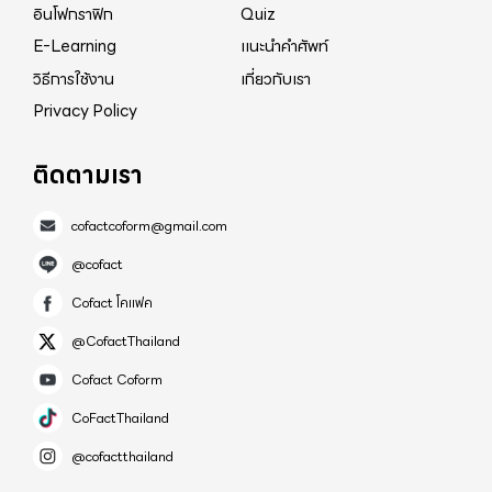
อินโฟกราฟิก
Quiz
E-Learning
แนะนำคำศัพท์
วิธีการใช้งาน
เกี่ยวกับเรา
Privacy Policy
ติดตามเรา
cofactcoform@gmail.com
@cofact
Cofact โคแฟค
@CofactThailand
Cofact Coform
CoFactThailand
@cofactthailand