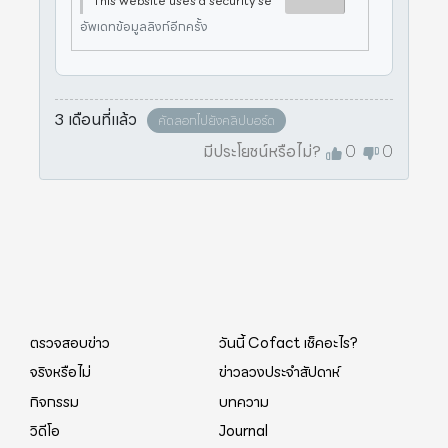
This website uses a security se
rvice to protect against maliciou
อัพเดทข้อมูลลิงก์อีกครั้ง
s bots. This page is displayed w
hile the website verifies you ar
e not a bot.
3 เดือนที่แล้ว
คัดลอกไปยังคลิปบอร์ด
มีประโยชน์หรือไม่?
0
0
ตรวจสอบข่าว
วันนี้ Cofact เช็คอะไร?
จริงหรือไม่
ข่าวลวงประจำสัปดาห์
กิจกรรม
บทความ
วิดีโอ
Journal