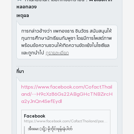
หลอกลวง
เหตุผล
การกล่าวอ้างว่า แพทองธาร ชินวัตร สนับสนุนให้
ทุนการศึกษานักเรียนกัมพูชา โดยมีการโพสต์ภาพ
พร้อมข้อความชวนให้เกิดความขัดแย้งในโซเชียล
และถูกนำไป
ดูรายละเอียด
ที่มา
https://www.facebook.com/CofactThail
and/⋯H9cXz86Gs22ABgGHcTNBZircH
a2yJnQn4SefEydl
Facebook
https://www.facebook.com/CofactThailand/posts/pfbid0UQXamdJsRxUYLXjorQGUPjn8YH9cXz86Gs22ABgGHcTNBZircHa2yJnQn4SefEydl
အီးမေး (သို့) မိုဘိုင်းဖုန်းနံပါတ်