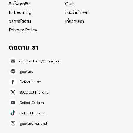
อินโฟกราฟิก
Quiz
E-Learning
แนะนำคำศัพท์
วิธีการใช้งาน
เกี่ยวกับเรา
Privacy Policy
ติดตามเรา
cofactcoform@gmail.com
@cofact
Cofact โคแฟค
@CofactThailand
Cofact Coform
CoFactThailand
@cofactthailand