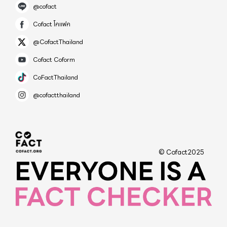
@cofact
Cofact โคแฟค
@CofactThailand
Cofact Coform
CoFactThailand
@cofactthailand
© Cofact2025