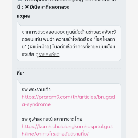
นี้
：
❌ มีเนื้อหาที่หลอกลวง
เหตุผล
จากการตรวจสอบของศูนย์ต่อต้านข่าวลวงจังหวั
ดขอนแก่น พบว่า ความเข้าใจผิดเรื่อง "โรคไหลตา
ย" (ผีแม่หม้าย) ในอดีตเชื่อว่าการที่ชายหนุ่มแข็งแ
รงเสีย
ดูรายละเอียด
ที่มา
รพ.พระรามเก้า
https://praram9.com/th/articles/brugad
a-syndrome
รพ.จุฬาลงกรณ์ สภากาชาดไทย
https://kcmh.chulalongkornhospital.go.t
h/line/อาการไหลตายอันตรายที่อ/