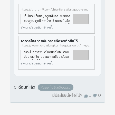
https://praram9.com/th/articles/brugada-syndrome
เว็บไซต์นี้เก็บข้อมูลคุกกี้ในคอมพิวเตอร์
ของคุณ คุกกี้เหล่านี้จะใช้ในการเก็บข้อ
มูลเกี่ยวกับวิธีที่คุณปฏิสัมพันธ์กับเว็บไ
อัพเดทข้อมูลลิงก์อีกครั้ง
ซต์ของเรา และอนุญาตให้เราจดจำคุ
ณ เราใช้ข้อมูลนี้เพื่อปรับปรุงและปรับป
ระสบการณ์การ
อาการไหลตายอันตรายที่อาจเกิดขึ้นได้
https://kcmh.chulalongkornhospital.go.th/line/อาการไหลตายอันตรายที่อ/
ภาวะไหลตายพบได้ในคนทั่วโลก แต่พบ
บ่อยในเอเชีย โดยเฉพาะเอเชียตะวันออ
กเฉียงใต้ ทั้งไทย พม่า ลาว ฟิลิปปินส์ ส
อัพเดทข้อมูลลิงก์อีกครั้ง
ำหรับประเทศไทย ในคนอายุ 30-50
ปีนั้นพบอัตราการไหลตายประมาณ 40
ต่อแสนประชากรซึ่งถือว่าสูงมาก
3 เดือนที่แล้ว
คัดลอกไปยังคลิปบอร์ด
มีประโยชน์หรือไม่?
0
0