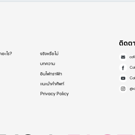
ติดต
็คอะไร?
จริงหรือไม่
co
บทความ
Co
อินโฟกราฟิก
Co
แนะนำคำศัพท์
@c
Privacy Policy