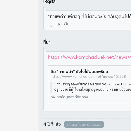
เหตุผล
“กาแฟดำ” เพียวๆ ที่ไม่ผสมอะไร กลับอุดมไปด
ดูรายละเอียด
ที่มา
https://www.komchadluek.net/news
ดื่ม "กาแฟดำ" ยังไงให้ผอมเพรียว
https://www.komchadluek.net/news/469798
ช่วงนี้สาวๆ ออฟฟิศหลายคน ต้อง Work From Home
อยู่กับบ้าน ก็ทำให้กินไม่หยุดอยู่เหมือนกัน หลายคนจึงต้อ
จะลดพุงลดน้ำหนัก และ “กาแฟดำ” ก็เป็นพระเอกขี่ม้าขา
อัพเดทข้อมูลลิงก์อีกครั้ง
วนใหญ่ผอ
4 ปีที่แล้ว
คัดลอกไปยังคลิปบอร์ด