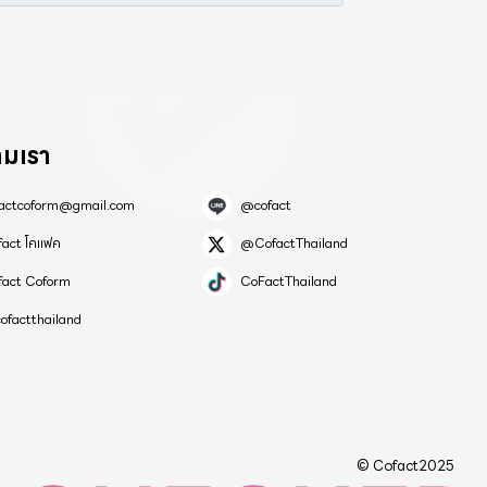
ามเรา
factcoform@gmail.com
@cofact
fact โคแฟค
@CofactThailand
fact Coform
CoFactThailand
ofactthailand
© Cofact2025