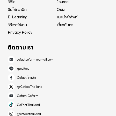
วิดีโอ
Journal
อินโฟกราฟิก
Quiz
E-Learning
แนะนำคำศัพท์
วิธีการใช้งาน
เกี่ยวกับเรา
Privacy Policy
ติดตามเรา
cofactcoform@gmail.com
@cofact
Cofact โคแฟค
@CofactThailand
Cofact Coform
CoFactThailand
@cofactthailand