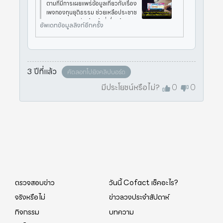
ตามที่มีการเผยแพร่ข้อมูลเกี่ยวกับเรื่อง
เพจกองทุนยุติธรรม ช่วยเหลือประชาช
น สามารถติดต่อเจ้าหน้าที่เพื่อแจ้งควา
อัพเดทข้อมูลลิงก์อีกครั้ง
มออนไลน์ ทางศูนย์ต่อต้านข่าวปลอมได้
ดำเนินการตรวจสอบข้อเท็จจริงกับสำ
นักงานปลัดกระทรวงยุติธรร
3 ปีที่แล้ว
คัดลอกไปยังคลิปบอร์ด
มีประโยชน์หรือไม่?
0
0
ตรวจสอบข่าว
วันนี้ Cofact เช็คอะไร?
จริงหรือไม่
ข่าวลวงประจำสัปดาห์
กิจกรรม
บทความ