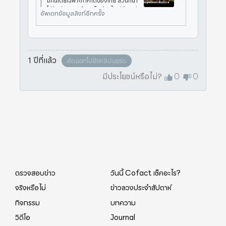
มกินโดยเฉพาะภาคใต้ของไทย ส่วนที่นำ
ไปรับประทาน คือ เมล็ดข้างในเปลือก มี
อัพเดทข้อมูลลิงก์อีกครั้ง
กลิ่นฉุน รสชาติมัน รับประทานได้ทั้งผล
อ่อนและแก่ ในด้านความเป็นพิษลูกเนีย
งมีสาร ที่เรียกว่า “ก
1 ปีที่แล้ว
คัดลอกไปยังคลิปบอร์ด
มีประโยชน์หรือไม่?
0
0
ตรวจสอบข่าว
วันนี้ Cofact เช็คอะไร?
จริงหรือไม่
ข่าวลวงประจำสัปดาห์
กิจกรรม
บทความ
วิดีโอ
Journal