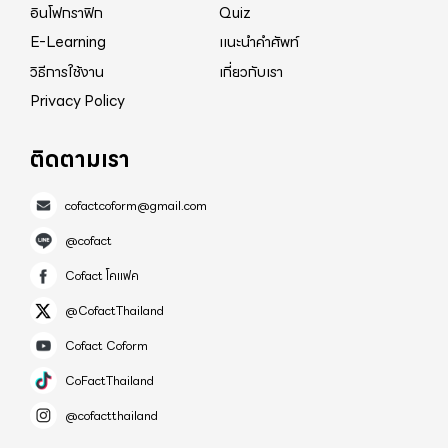
อินโฟกราฟิก
Quiz
E-Learning
แนะนำคำศัพท์
วิธีการใช้งาน
เกี่ยวกับเรา
Privacy Policy
ติดตามเรา
cofactcoform@gmail.com
@cofact
Cofact โคแฟค
@CofactThailand
Cofact Coform
CoFactThailand
@cofactthailand