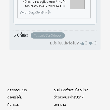
หน้าแรก / เศรษฐกิจมหภาค / การค้า
- การเกษตร 16 Apr 2021 14:13 น.
อ่าน 40 ครั้ง กรมการค้าภายในส่งเจ้า
อัพเดทข้อมูลลิงก์อีกครั้ง
หน้าที่ออกตรวจเข้มต่อเนื่อง ย้ำห้ามผู้ป
ระกอบการฉวยโอกาสปรับขึ้นราคาสิน
ค้าช่วงโควิ
5 ปีที่แล้ว
คัดลอกไปยังคลิปบอร์ด
มีประโยชน์หรือไม่?
0
0
ตรวจสอบข่าว
วันนี้ Cofact เช็คอะไร?
จริงหรือไม่
ข่าวลวงประจำสัปดาห์
กิจกรรม
บทความ