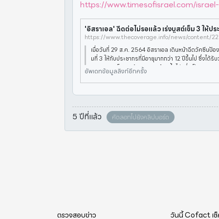
https://www.timesofisrael.com/israel-
https://www.thecoverage.info/news/content/2
เมื่อวันที่ 29 ส.ค. 2564 อิสราเอล เดินหน้าฉีดวัคซีนป้อ
มที่ 3 ให้กับประชากรที่มีอายุมากกว่า 12 ปีขึ้นไป ซึ่งได้รั
วิดครบ 2 เข็มมาแล้ว นาน 5 เดือนขึ้นไป เพื่อเป็นการกระต
อัพเดทข้อมูลลิงก์อีกครั้ง
5 ปีที่แล้ว
คัดลอกไปยังคลิปบอร์ด
ตรวจสอบข่าว
วันนี้ Cofact เช