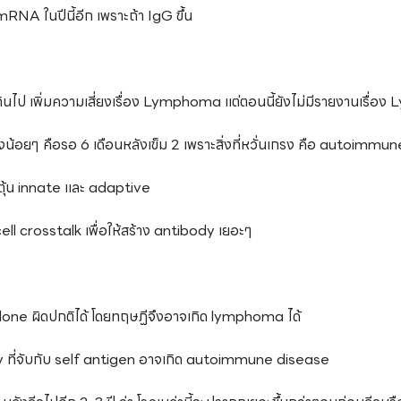
RNA ในปีนี้อีก เพราะถ้า IgG ขึ้น
มากเกินไป เพิ่มความเสี่ยงเรื่อง Lymphoma แต่ตอนนี้ยังไม่มีรายงานเรื
างน้อยๆ คือรอ 6 เดือนหลังเข็ม 2 เพราะสิ่งที่หวั่นเกรง คือ autoimm
ตุ้น innate และ adaptive
cell crosstalk เพื่อให้สร้าง antibody เยอะๆ
ll clone ผิดปกติได้ โดยทฤษฏีจึงอาจเกิด lymphoma ได้
dy ที่จับกับ self antigen อาจเกิด autoimmune disease