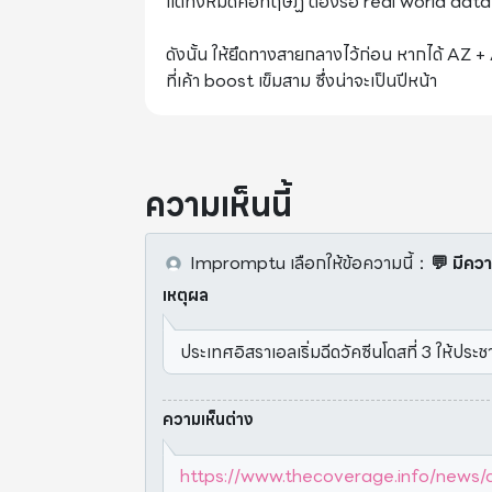
แต่ทั้งหมดคือทฤษฏี ต้องรอ real world data ห
ดังนั้น ให้ยึดทางสายกลางไว้ก่อน หากได้ A
ที่เค้า boost เข็มสาม ซึ่งน่าจะเป็นปีหน้า
ความเห็นนี้
Impromptu
เลือกให้ข้อความนี้
：
💬 มีควา
เหตุผล
ประเทศอิสราเอลเริ่มฉีดวัคซีนโดสที่ 3 ให้ประ
ความเห็นต่าง
https://www.thecoverage.info/news/