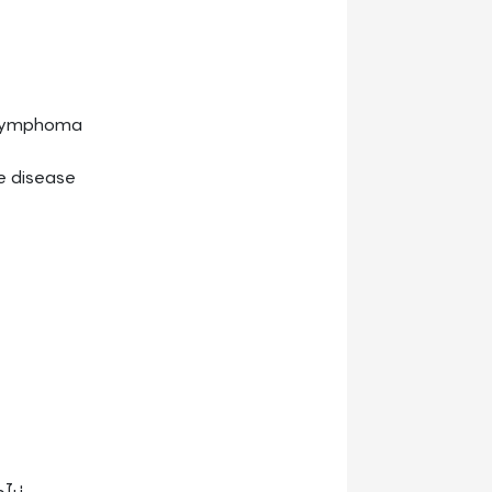
่อง Lymphoma
une disease