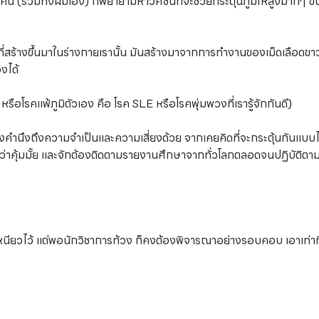
 คน (รวมทั้งผมเอง) ก็พยายามหาวัคซีนที่จะช่วยกระตุ้นภูมิให้สูงมากๆ ขึ้นเ
 ที่สร้างขึ้นมาในร่างกายเรานั้น มันสร้างมาจากการทำงานของเม็ดเลือด
งได้
โรคแพ้ภูมิตัวเอง คือ โรค SLE หรือโรคพุ่มพวงที่เรารู้จักกันดี)
ต้องคำนึงถึงความจำเป็นและความเสี่ยงด้วย จากเคยคิดที่จะกระตุ้นกันแบบ
รคว่าคุ้มมั้ย และจักต้องติดตามรายงานศึกษาจากทั่วโลกตลอดจนปฏิบัติต
อเหนียวไว้ แต่พอนักวิชาการท้วง ก็คงต้องพิจารณาอย่างรอบคอบ เอาเท่าท