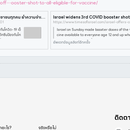
off⋯ooster-shot-to-all-eligible-for-vaccine/
'อิสราเอล' ฉีดต่อไม่รอแล้ว เร่งบูสต์เข็ม 3 ให้ประชาชนทุกคน ย้ำความจำเป็น-ต่อกรเชื้อกลายพันธุ์
201
งกันโควิด-19 เข็
Israel on Sunday made booster doses of th
บวัคซีนป้องกันโค
cine available to everyone age 12 and up wh
ุ้
second shot at least five months ago, in an e
อัพเดทข้อมูลลิงก์อีกครั้ง
spiraling coronavirus infe
ติดต
็คอะไร?
จริงหรือไม่