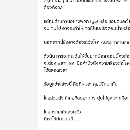
สรุปคร่าวๆ ได้ว่า ตอนนี้เชื้อโควิดแรงขึ้น หลายๆ
ต้องกังวล
แต่ภูมิต้านทานอย่างพวก IgG หรือ แอนติบอดี้
จนเกินไป อาจจะทำให้เกิดเป็นมะเร็งต่อมน้ำเหลือ
นอกจากนี้ยังอาจต้องระวังโรค Autoimmune หรือ
ดังนั้น การจะกระตุ้นให้ขึ้นมากน้อย ตอนนี้คง
จะต้องเพลาๆ ลง เมื่อคำนึงถึงความเสี่ยงต่อโ
ได้ตลอดเวลา
ข้อมูลข้างล่างนี้ คือที่หมอๆคุยปรึกษากัน
โดยส่วนตัว ก็เคยคิดอยากกระตุ้นให้สูงมากเผื่
โดยความเห็นส่วนตัว
ที่เราใช้กันตอนนี้…