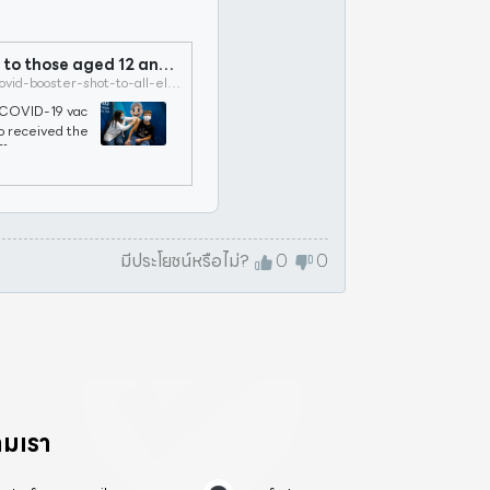
Israel widens 3rd COVID booster shot to those aged 12 and over
https://www.timesofisrael.com/israel-offers-covid-booster-shot-to-all-eligible-for-vaccine/
e COVID-19 vac
o received the
ffort to combat
มีประโยชน์หรือไม่?
0
0
ามเรา