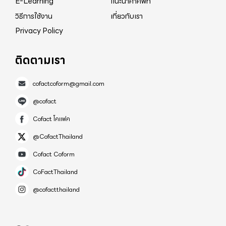
E-Learning
แนะนำคำศัพท์
วิธีการใช้งาน
เกี่ยวกับเรา
Privacy Policy
ติดตามเรา
cofactcoform@gmail.com
@cofact
Cofact โคแฟค
@CofactThailand
Cofact Coform
CoFactThailand
@cofactthailand