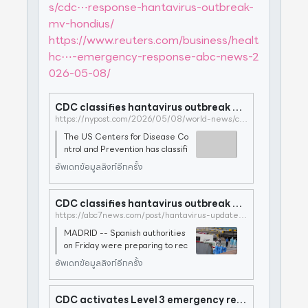
s/cdc⋯response-hantavirus-outbreak-
mv-hondius/
https://www.reuters.com/business/healt
hc⋯-emergency-response-abc-news-2
026-05-08/
CDC classifies hantavirus outbreak as a ‘Level 3’ emergency response: report
https://nypost.com/2026/05/08/world-news/cdc-classifies-hantavirus-outbreak-as-a-level-3-emergency-response-report/
The US Centers for Disease Co
ntrol and Prevention has classifi
ed the hantavirus outbreak as a
อัพเดทข้อมูลลิงก์อีกครั้ง
“Level 3” threat and activated i
ts emergency operations cente
rs, according to a report. The de
CDC classifies hantavirus outbreak as 'Level 3' emergency response
signation
https://abc7news.com/post/hantavirus-updates-spain-readies-evacuations-cruise-ship-cdc-classifies-outbreak-level-3-emergency-response/19063171/
MADRID -- Spanish authorities
on Friday were preparing to rec
eive more than 140 passengers
อัพเดทข้อมูลลิงก์อีกครั้ง
and crew members on board a
hantavirus-stricken cruise ship
headed for the Canary Islands,
CDC activates Level 3 emergency response for hantavirus outbreak: Here's what that means
where health offic