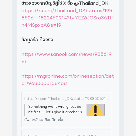
ข่าวลวงจากบัญชีผู้ใช้ X ชื่อ @Thailand_DK
https://x.com/ThaiLand_DK/status/198
8506⋯1822450914?t=YEZ6JOSro36Tlf
n4MSpxcA&s=19
ข้อมูลข้อเท็จจริง
https://www.sanook.com/news/985619
8/
https://mgronline.com/onlinesection/det
ail/9680000108468
https://x.com/ThaiLand_DK/status/1988506911822450914?t=YEZ6JOSro36Tlfn4MSpxcA&s=19
Something went wrong, but do
n’t fret — let’s give it another s
hot. Some privacy related exte
อัพเดทข้อมูลลิงก์อีกครั้ง
nsions may cause issues on x.co
m. Please disable them and try
again.