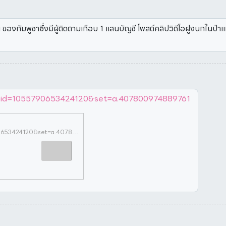
 ของกัมพูชาซึ่งมีผู้ติดตามเกือบ 1 แสนบัญชี โพสต์คลิปวิดีโอฝูงนกในป่า
fbid=1055790653424120&set=a.407800974889761
https://www.facebook.com/photo?fbid=1055790653424120&set=a.407800974889761