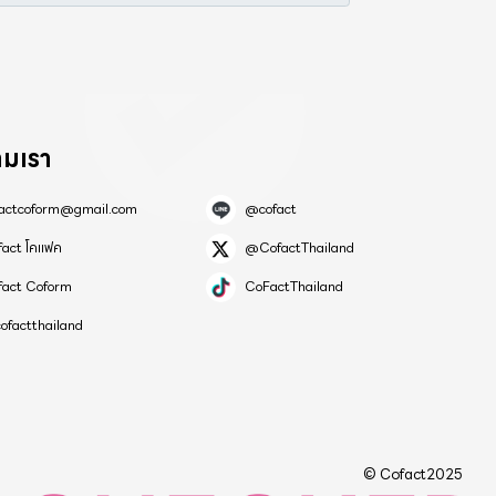
ามเรา
factcoform@gmail.com
@cofact
fact โคแฟค
@CofactThailand
fact Coform
CoFactThailand
ofactthailand
© Cofact2025