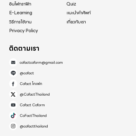
อินโฟกราฟิก
Quiz
E-Learning
แนะนำคำศัพท์
วิธีการใช้งาน
เกี่ยวกับเรา
Privacy Policy
ติดตามเรา
cofactcoform@gmail.com
@cofact
Cofact โคแฟค
@CofactThailand
Cofact Coform
CoFactThailand
@cofactthailand