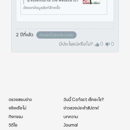
ly essential for the website to f
unction properly. These cookies
อัพเดทข้อมูลลิงก์อีกครั้ง
ensure basic functionalities and
security features of the websit
e, anonymously. Cookie Duratio
n Descri
2 ปีที่แล้ว
คัดลอกไปยังคลิปบอร์ด
มีประโยชน์หรือไม่?
0
0
ตรวจสอบข่าว
วันนี้ Cofact เช็คอะไร?
จริงหรือไม่
ข่าวลวงประจำสัปดาห์
กิจกรรม
บทความ
วิดีโอ
Journal