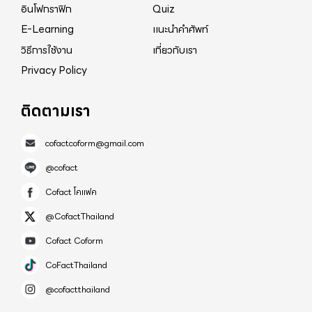
อินโฟกราฟิก
Quiz
E-Learning
แนะนำคำศัพท์
วิธีการใช้งาน
เกี่ยวกับเรา
Privacy Policy
ติดตามเรา
cofactcoform@gmail.com
@cofact
Cofact โคแฟค
@CofactThailand
Cofact Coform
CoFactThailand
@cofactthailand