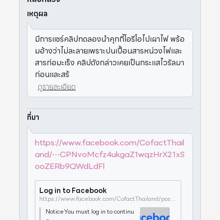
เหตุผล
มีการแชร์คลิปทดลองนำคุกกี้โอรีโอไปเผาไฟ พร้อ
มอ้างว่าไม่ละลายเพราะปนเปื้อนสารหน่วงไฟและ
สารก่อมะเร็ง คลิปดังกล่าวเคยเป็นกระแสไวรัลมา
ก่อนและสร้
ดูรายละเอียด
ที่มา
https://www.facebook.com/CofactThail
and/⋯CPNvoMcfz4ukgaZ1wqzHrX21xS
ooZERb9QWdLdFl
Log in to Facebook
https://www.facebook.com/CofactThailand/posts/pfbid02W7KfGwxP6F1frYwMp1b2GUgzRCPNvoMcfz4ukgaZ1wqzHrX21xSooZERb9QWdLdFl
NoticeYou must log in to continu