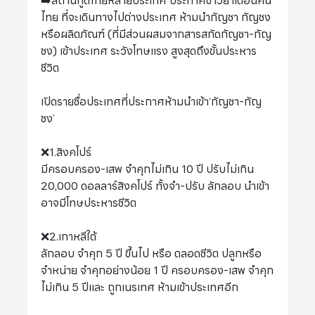
➡️สถานทูตไทยหลายประเทศ ประกาศข่าวย้ำเตือนคน
ไทย ที่จะเดินทางไปต่างประเทศ ห้ามนำกัญชา กัญชง
หรือผลิตภัณฑ์ (ที่มีส่วนผสมจากสารสกัดกัญชา-กัญ
ชง) เข้าประเทศ ระวังโทษแรง สูงสุดถึงขั้นประหาร
ชีวิต
เปิดรายชื่อประเทศที่ประกาศห้ามนำเข้า‘กัญชา-กัญ
ชง’
❌1.สิงคโปร์
มีครอบครอง-เสพ จำคุกไม่เกิน 10 ปี ปรับไม่เกิน
20,000 ดอลลาร์สิงคโปร์ ทั้งจำ-ปรับ ลักลอบ นำเข้า
อาจมีโทษประหารชีวิต
❌2.เกาหลีใต้
ลักลอบ จำคุก 5 ปี ขึ้นไป หรือ ตลอดชีวิต ปลูกหรือ
จำหน่าย จำคุกอย่างน้อย 1 ปี ครอบครอง-เสพ จำคุก
ไม่เกิน 5 ปีและ ถูกเนรเทศ ห้ามเข้าประเทศอีก