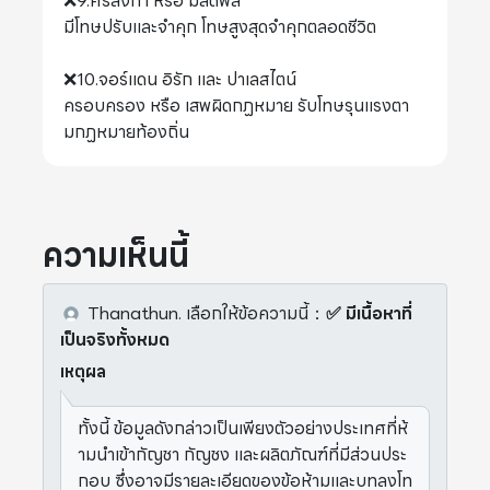
❌9.ศรีลังกา หรือ มัลดีฟส์
มีโทษปรับและจำคุก โทษสูงสุดจำคุกตลอดชีวิต
❌10.จอร์แดน อิรัก และ ปาเลสไตน์
ครอบครอง หรือ เสพผิดกฏหมาย รับโทษรุนแรงตา
มกฏหมายท้องถิ่น
ความเห็นนี้
Thanathun.
เลือกให้ข้อความนี้
：
✅ มีเนื้อหาที่
เป็นจริงทั้งหมด
เหตุผล
ทั้งนี้ ข้อมูลดังกล่าวเป็นเพียงตัวอย่างประเทศที่ห้
ามนำเข้ากัญชา กัญชง และผลิตภัณฑ์ที่มีส่วนประ
กอบ ซึ่งอาจมีรายละเอียดของข้อห้ามและบทลงโท