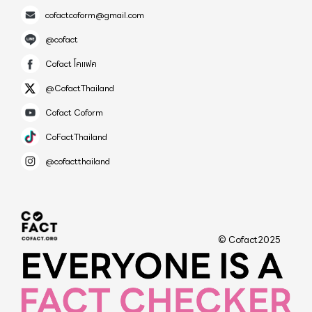
cofactcoform@gmail.com
@cofact
Cofact โคแฟค
@CofactThailand
Cofact Coform
CoFactThailand
@cofactthailand
© Cofact2025