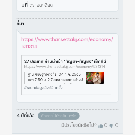
ษที่
ดูรายละเอียด
ที่มา
https://www.thansettakij.com/economy/
531314
27 ประเทศ ห้ามนำเข้า "กัญชา-กัญชง" เช็คที่นี่
https://www.thansettakij.com/economy/531314
ฐานเศรษฐกิจดิจิทัล |04 ก.ค. 2565 เ
วลา 7:50 น. 2.7kกระทรวงการต่างป
ระเทศ เตือน 27 ประเทศ ห้ามนำเข้า "กั
อัพเดทข้อมูลลิงก์อีกครั้ง
ญชา-กัญชง" หรือผลิตภัณฑ์ที่มีส่วน
ผสมของกัญชา-กัญชง มีประเทศไหน
บ้าง อ่านรายละเอียดได้ครบที่นี่จากกร
ณ
4 ปีที่แล้ว
คัดลอกไปยังคลิปบอร์ด
มีประโยชน์หรือไม่?
0
0