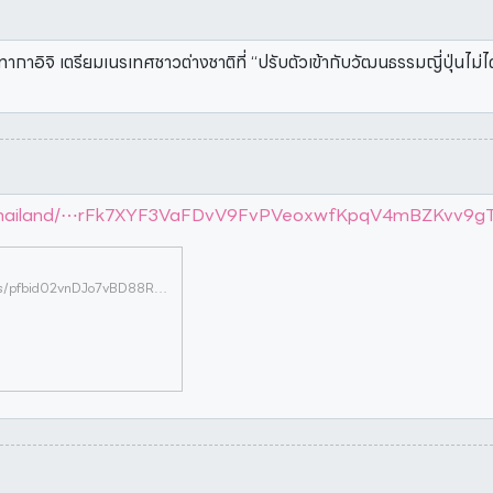
ากาอิจิ เตรียมเนรเทศชาวต่างชาติที่ “ปรับตัวเข้ากับวัฒนธรรมญี่ปุ่นไม
tThailand/⋯rFk7XYF3VaFDvV9FvPVeoxwfKpqV4mBZKvv9g
https://www.facebook.com/CofactThailand/posts/pfbid02vnDJo7vBD88RpuAhKJaoYJtuqrFk7XYF3VaFDvV9FvPVeoxwfKpqV4mBZKvv9gTwl