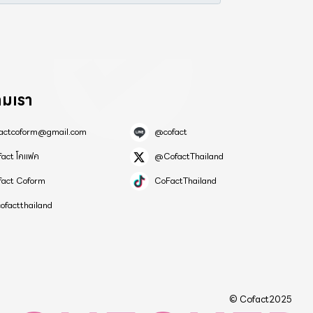
ามเรา
factcoform@gmail.com
@cofact
fact โคแฟค
@CofactThailand
fact Coform
CoFactThailand
ofactthailand
© Cofact2025