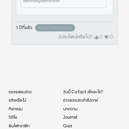
อัพเดทข้อมูลลิงก์อีกครั้ง
ล ดังนั้นขอประชาชน ติดตามข่าวสารไ
ด้จากกรมอุตุนิยมวิทยา เมื่อวันที่ 12
พ.ค. 2568 เพจ “กรมอุตุ
1 ปีที่แล้ว
คัดลอกไปยังคลิปบอร์ด
มีประโยชน์หรือไม่?
0
0
ตรวจสอบข่าว
วันนี้ Cofact เช็คอะไร?
จริงหรือไม่
ข่าวลวงประจำสัปดาห์
กิจกรรม
บทความ
วิดีโอ
Journal
อินโฟกราฟิก
Quiz