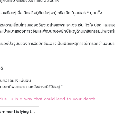
คนที่รับ จะเสียชีวิตภายใน 2 สัปดาห์.
ะลดลงเรื่อยๆเมื่อ ฉีดเสริม(เข็มต่อๆมา) หรือ ฉีด "บูสเตอร์ * ทุกครั้ง
ห้เกิดความเสื่อมโทรมของอวัยวะอย่างเฉพาะเจาะจง เช่น หัวใจ ปอด และสม
และเป้าหมายของการวิจัยและพัฒนาของยักษ์ใหญ่ด้านเภสัชกรรม..ไฟเซอร
ยของปัจจุบันของการฉีดวัคซีน..อาจเป็นเพียงเหตุการณ์การลดจำนวนประช
ด้
ัยอันควรอย่างแน่นอน
วลาที่พวกเขาคาดหวังว่าจะมีชีวิตอยู่ "
clus⋯u-in-a-way-that-could-lead-to-your-death
EXCLUSIVE - Former Pfizer VP: ‘Your government is lying to you in a way that could lead to your death.’