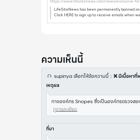
LifeSiteNews has been permanently banned on
Click HERE to sign up to receive emails when we
our video library. April 7, 2021 (LifeSiteNews) — 
Michael Yeadon, Pfizer's former Vice P
ความเห็นนี้
supinya
เลือกให้ข้อความนี้
：
❌ มีเนื้อหาท
เหตุผล
ทางองค์กร Snopes ซึ่งเป็นองค์กรตรวจสอบข
ดูรายละเอียด
ที่มา