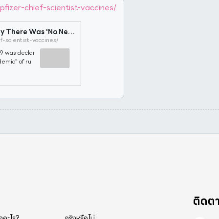
fizer-chief-scientist-vaccines/
Did Pfizer's Former 'Chief Scientist' Say There Was 'No Need for Vaccines'? | Snopes.com
f-scientist-vaccines/
9 was declar
demic” of ru
nd out what
ติดต
็คอะไร?
จริงหรือไม่