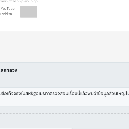
https://www.lifesitenews.com/news/exclusive-former-pfizer-vp-your-government-is-lying-to-you-in-a-way-that-could-lead-to-your-death
 YouTube.
 add to
Dr.
ี่หลอกลวง
้อเท็จจริงในสหรัฐอเมริกาตรวจสอบเรื่องนี้แล้วพบว่าข้อมูลส่วนใหญ่