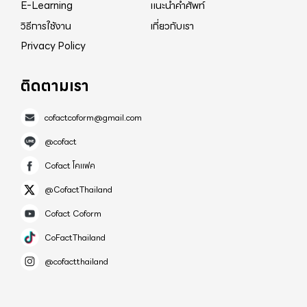
E-Learning
แนะนำคำศัพท์
วิธีการใช้งาน
เกี่ยวกับเรา
Privacy Policy
ติดตามเรา
cofactcoform@gmail.com
@cofact
Cofact โคแฟค
@CofactThailand
Cofact Coform
CoFactThailand
@cofactthailand