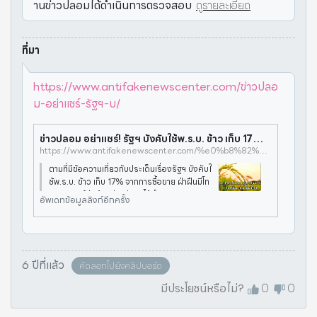
านข่าวปลอมได้ดำเนินการตรวจสอบ
ดูรายละเอียด
ที่มา
https://www.antifakenewscenter.com/ข่าวปลอ
ม-อย่าแชร์-รัฐฯ-บ/
ข่าวปลอม อย่าแชร์! รัฐฯ บังคับใช้พ.ร.บ. ข้าว เก็บ 17% จากการซื้อขาย ฝ่าฝืนมีโทษ - ศูนย์ต่อต้านข่าวปลอม | Anti-Fake News Center Thailand
https://www.antifakenewscenter.com/%e0%b8%82%e0%b9%88%e0%b8%b2%e0%b8%a7%e0%b8%9b%e0%b8%a5%e0%b8%ad%e0%b8%a1-%e0%b8%ad%e0%b8%a2%e0%b9%88%e0%b8%b2%e0%b9%81%e0%b8%8a%e0%b8%a3%e0%b9%8c-%e0%b8%a3%e0%b8%b1%e0%b8%90%e0%b8%af-%e0%b8%9a/
ตามที่มีข้อความเกี่ยวกับประเด็นเรื่องรัฐฯ บังคับใ
ช้พ.ร.บ. ข้าว เก็บ 17% จากการซื้อขาย ฝ่าฝืนมีโท
ษ ทางศูนย์ต่อต้านข่าวปลอมได้ดำเนินการตรวจส
อัพเดทข้อมูลลิงก์อีกครั้ง
อบข้อเท็จจริงกับทางกรมการข้าว กระทรวงเกษ
ตรและสหกรณ์ พบว่าประเด
6 ปีที่แล้ว
คัดลอกไปยังคลิปบอร์ด
มีประโยชน์หรือไม่?
0
0