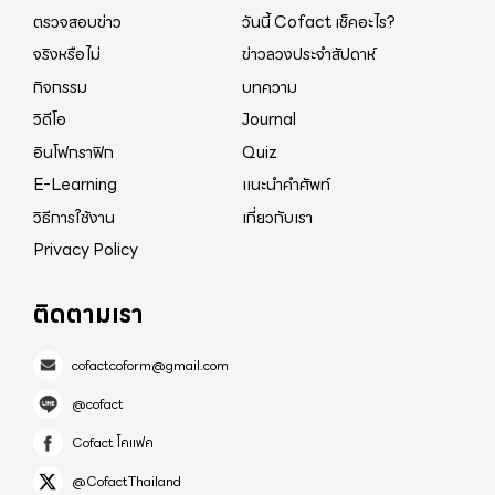
ตรวจสอบข่าว
วันนี้ Cofact เช็คอะไร?
จริงหรือไม่
ข่าวลวงประจำสัปดาห์
กิจกรรม
บทความ
วิดีโอ
Journal
อินโฟกราฟิก
Quiz
E-Learning
แนะนำคำศัพท์
วิธีการใช้งาน
เกี่ยวกับเรา
Privacy Policy
ติดตามเรา
cofactcoform@gmail.com
@cofact
Cofact โคแฟค
@CofactThailand