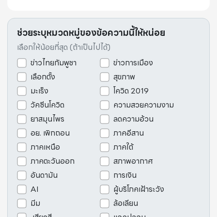
ช่วยระบุหมวดหมู่ของข้อความนี้ให้หน่อย
เลือกให้น้อยที่สุด (ถ้าเป็นไปได้)
ข่าวไทยกัมพูชา
ข่าวการเมือง
เลือกตั้ง
สุขภาพ
มะเร็ง
โควิด 2019
วัคซีนโควิด
ความสวยความงาม
ยาสมุนไพร
ลดความอ้วน
อย. เพิกถอน
ภาคอีสาน
ภาคเหนือ
ภาคใต้
ภาคตะวันออก
สภาพอากาศ
อันดามัน
การเงิน
AI
ผู้บริโภคเฝ้าระวัง
มีม
ล้อเลียน