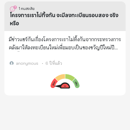
พิเศษเฉลิมมหานคร (ทางด่วนขั้นที่ 1) 19 ด่านทางพิเศษ
1
คนสงสัย
ศรีรัช (ทางด่วนขั้นที่ 2) 31 ด่าน และทางพิเศษอุดรรัถยา
โครงการเราไม่ทิ้งกัน จะมีลงทะเบียนรอบสอง จริง
(ทางด่วนบางปะอิน-ปากเกร็ด) 10 ด่าน รวม 60 ด่าน ใน
หรือ
วันที่ 31 ธ.ค. 67 ตั้งแต่เวลา 00.01 น. ถึงวันที่ 1 ม.ค. 68
เวลา 24.00 น.
มีข่าวแชร์กันเรื่องโครงการเราไม่ทิ้งกันจากกระทรวงการ
คลังมาให้ลงทะเบียนใหม่เพื่อมอบเป็นของขวัญปีใหม่ปี
64 นี้ ให้ประชาชนรอบสอง จริงหรือ
anonymous
•
6 ปีที่แล้ว