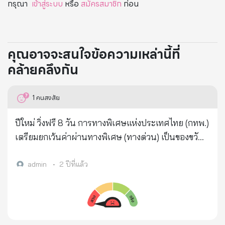
กรุณา
เข้าสู่ระบบ
หรือ
สมัครสมาชิก
ก่อน
คุณอาจจะสนใจข้อความเหล่านี้ที่
คล้ายคลึงกัน
1
คนสงสัย
ปีใหม่ วิ่งฟรี 8 วัน การทางพิเศษแห่งประเทศไทย (กทพ.)
เตรียมยกเว้นค่าผ่านทางพิเศษ (ทางด่วน) เป็นของขวัญ
ปีใหม่ 68 เพื่ออำนวยความสะดวก และช่วยลดภาระค่าใช้
จ่ายการเดินทางประชาชน จำนวน 2 สายทาง รวม 50
admin
•
2 ปีที่แล้ว
ด่าน ได้แก่ ทางพิเศษบูรพาวิถี (สายบางนา-ชลบุรี) 20
ด่าน ทางพิเศษกาญจนาภิเษก (สายบางพลี-สุขสวัสดิ์) 30
ด่าน ตั้งแต่เวลา 00.01 น. วันที่ 26 ธ.ค. 67 ถึงเวลา
24.00 น. วันที่ 2 ม.ค. 68 . และยังยกเว้นค่าผ่านทาง