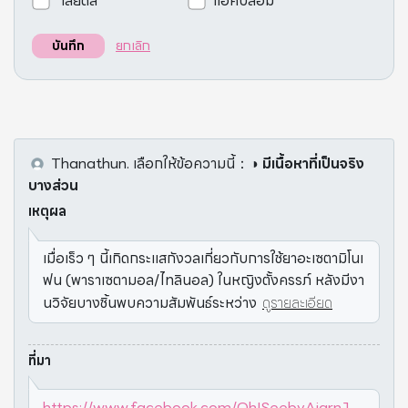
เสียดสี
แอคปลอม
ยกเลิก
บันทึก
Thanathun.
เลือกให้ข้อความนี้
：
◑ มีเนื้อหาที่เป็นจริง
บางส่วน
เหตุผล
เมื่อเร็ว ๆ นี้เกิดกระแสกังวลเกี่ยวกับการใช้ยาอะเซตามิโนเ
ฟน (พาราเซตามอล/ไทลินอล) ในหญิงตั้งครรภ์ หลังมีงา
นวิจัยบางชิ้นพบความสัมพันธ์ระหว่าง
ดูรายละเอียด
ที่มา
https://www.facebook.com/OhISeebyAjarnJ