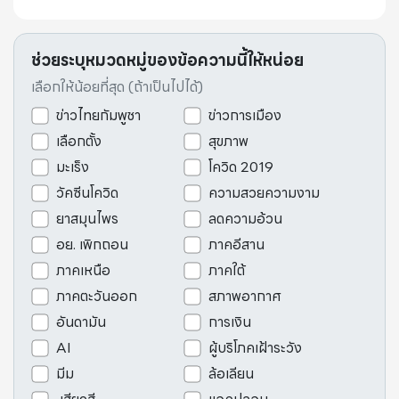
ช่วยระบุหมวดหมู่ของข้อความนี้ให้หน่อย
เลือกให้น้อยที่สุด (ถ้าเป็นไปได้)
ข่าวไทยกัมพูชา
ข่าวการเมือง
เลือกตั้ง
สุขภาพ
มะเร็ง
โควิด 2019
วัคซีนโควิด
ความสวยความงาม
ยาสมุนไพร
ลดความอ้วน
อย. เพิกถอน
ภาคอีสาน
ภาคเหนือ
ภาคใต้
ภาคตะวันออก
สภาพอากาศ
อันดามัน
การเงิน
AI
ผู้บริโภคเฝ้าระวัง
มีม
ล้อเลียน