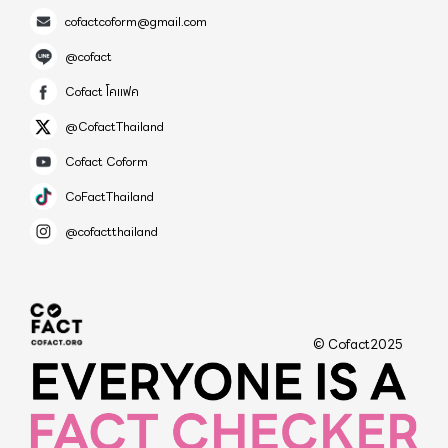
cofactcoform@gmail.com
@cofact
Cofact โคแฟค
@CofactThailand
Cofact Coform
CoFactThailand
@cofactthailand
© Cofact2025