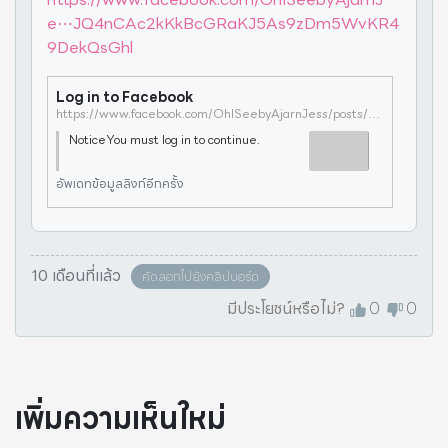
e⋯JQ4nCAc2kKkBcGRaKJ5As9zDm5WvKR4
9DekQsGhl
Log in to Facebook
https://www.facebook.com/OhISeebyAjarnJess/posts/pfbid0UHmEZGFbG7srNFeWRQbz9CRTqJQ4nCAc2kKkBcGRaKJ5As9zDm5WvKR49DekQsGhl
NoticeYou must log in to continue.
อัพเดทข้อมูลลิงก์อีกครั้ง
10 เดือนที่แล้ว
คัดลอกไปยังคลิปบอร์ด
มีประโยชน์หรือไม่?
0
0
เพิ่มความเห็นใหม่