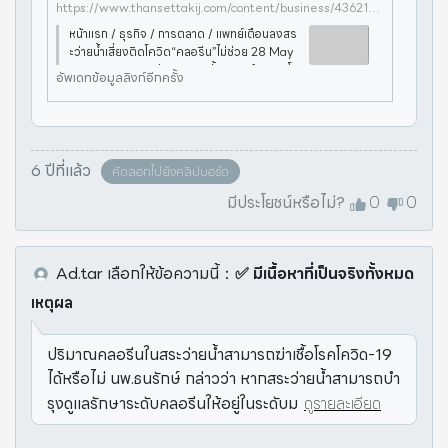
https://www.thansettakij.com/content/business/436215?utm_source=homepage&utm_medium=internal_referral&utm_campaign=corona
หน้าแรก / ธุรกิจ / การตลาด / แพทย์เตือนลงสร
ะว่ายน้ำเสี่ยงติดโควิด“คลอรีน”ไม่ช่วย 28 May
2020 08:32 น. อ่าน 435 ครั้ง แพทย์ออกมาโพ
อัพเดทข้อมูลลิงก์อีกครั้ง
สต์เตือน ประชาชนที่ชื่นชอบลงสระว่ายน้ำเสี่ยงแ
พร่โควิด-1
6 ปีที่แล้ว
คัดลอกไปยังคลิปบอร์ด
มีประโยชน์หรือไม่?
0
0
Ad.tar
เลือกให้ข้อความนี้
：
✅ มีเนื้อหาที่เป็นจริงทั้งหมด
เหตุผล
ปริมาณคลอรีนในสระว่ายน้ำสามารถฆ่าเชื้อโรคโควิด-19
ได้หรือไม่ นพ.ธนรักษ์ กล่าวว่า หากสระว่ายน้ำสามารถบำ
รุงดูแลรักษาระดับคลอรีนให้อยู่ในระดับม
ดูรายละเอียด