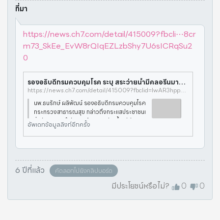
ที่มา
https://news.ch7.com/detail/415009?fbcli⋯8cr
m73_SkEe_EvW8rQIqEZLzbShy7U6sICRqSu2
0
รองอธิบดีกรมควบคุมโรค ระบุ สระว่ายน้ำมีคลอรีนมาตรฐานสามารถฆ่าเชื้อโควิด-19 ได้
https://news.ch7.com/detail/415009?fbclid=IwAR3hppaSpPt8WWuauc58crm73_SkEe_EvW8rQIqEZLzbShy7U6sICRqSu20
นพ.ธนรักษ์ ผลิพัฒน์ รองอธิบดีกรมควบคุมโรค
กระทรวงสาธารณสุข กล่าวถึงกระแสประชาชนเ
ริ่มหันมาออกกำลังกายด้วยการว่ายน้ำแต่มีความ
อัพเดทข้อมูลลิงก์อีกครั้ง
หวั่นวิตกต่อโรคโควิด-19 ว่า กีฬาว่ายน้ำ ไม่ต่างจ
ากกีฬาอื่นๆ โดยคำแนะนำสำหรับผ
6 ปีที่แล้ว
คัดลอกไปยังคลิปบอร์ด
มีประโยชน์หรือไม่?
0
0