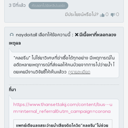
3 ปีที่แล้ว
คัดลอกไปยังคลิปบอร์ด
มีประโยชน์หรือไม่?
0
0
naydoitall
เลือกให้ข้อความนี้
：
❌ มีเนื้อหาที่หลอกลวง
เหตุผล
"คลอรีน" ไม่ใช่ยาวิเศษที่ฆ่าเชื้อได้ทุกอย่าง มีเหตุการณ์ใน
อดีตหลายเหตุการณ์ที่ส่งผลให้คนป่วยจากการไปว่ายน้ำ โ
ดยเคยมีงานวิจัยชี้ให้เห็นแล้วว
ดูรายละเอียด
ที่มา
https://www.thansettakij.com/content/bus⋯u
m=internal_referral&utm_campaign=corona
แพทย์เตือนลงสระว่ายน้ำเสี่ยงติดโควิด“คลอรีน”ไม่ช่วย