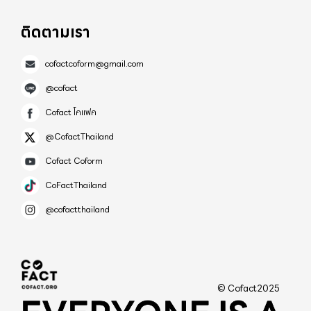
ติดตามเรา
cofactcoform@gmail.com
@cofact
Cofact โคแฟค
@CofactThailand
Cofact Coform
CoFactThailand
@cofactthailand
© Cofact2025