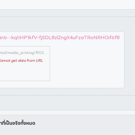
_printi⋯kqIIHP1kfV-fjSDL8zlZngX4uFzaTRoNRHOif6f8
https://oryor.com/%E0%B8%AD%E0%B8%A2/detail/media_printing/1903?fbclid=IwAR0fRmccWjnMU741WUdkqIIHP1kfV-fjSDL8zlZngX4uFzaTRoNRHOif6f8
annot get data from URL
าที่เป็นจริงทั้งหมด