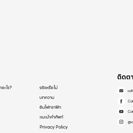
ติดต
็คอะไร?
จริงหรือไม่
co
บทความ
Co
อินโฟกราฟิก
Co
แนะนำคำศัพท์
@c
Privacy Policy