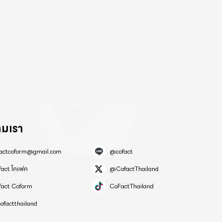
ามเรา
factcoform@gmail.com
@cofact
fact โคแฟค
@CofactThailand
fact Coform
CoFactThailand
ofactthailand