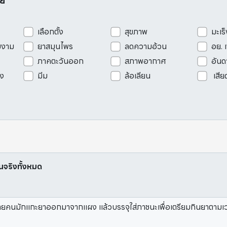
อย
เลือกตั้ง
สุขภาพ
มะเร็
มงาม
ยาสมุนไพร
ลดความอ้วน
อย. 
ภาคตะวันออก
สภาพอากาศ
อันด
ัง
มีม
ล้อเลียน
เสีย
ป็นจริงทั้งหมด
ยคนมักแกะยาออกมาจากแผง แล้วบรรจุใส่ภาชนะเพื่อเตรียมกินยาตามเวล