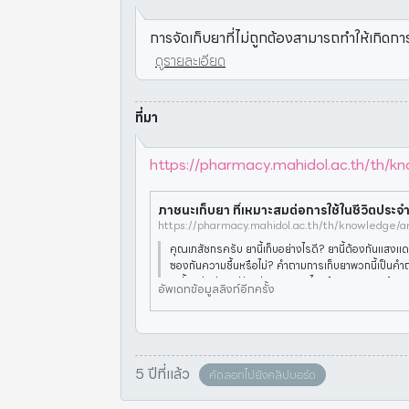
การจัดเก็บยาที่ไม่ถูกต้องสามารถทำให้เกิด
ดูรายละเอียด
ที่มา
https://pharmacy.mahidol.ac.th/th/know
คุณเภสัชกรครับ ยานี้เก็บอย่างไรดี? ยานี้ต้องกันแสงแ
ซองกันความชื้นหรือไม่? คำถามการเก็บยาพวกนี้เป็นค
ก ตั้งแต่อดีตจนปัจจุบัน เพราะอะไรหรือ? หากตอบด้วยควา
อัพเดทข้อมูลลิงก์อีกครั้ง
ผู้ใช้ยา
5 ปีที่แล้ว
คัดลอกไปยังคลิปบอร์ด