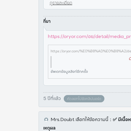
ดูรายละเอียด
ที่มา
https://oryor.com/อย/detail/media
C
อัพเดทข้อมูลลิงก์อีกครั้ง
5 ปีที่แล้ว
คัดลอกไปยังคลิปบอร์ด
Mrs.Doubt
เลือกให้ข้อความนี้
：
✅ มีเนื้อห
เหตุผล