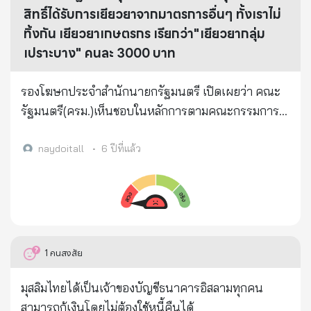
สิทธิ์ได้รับการเยียวยาจากมาตรการอื่นๆ ทั้งเราไม่
ทิ้งกัน เยียวยาเกษตรกร เรียกว่า"เยียวยากลุ่ม
เปราะบาง" คนละ 3000 บาท
รองโฆษกประจำสำนักนายกรัฐมนตรี เปิดเผยว่า คณะ
รัฐมนตรี(ครม.)เห็นชอบในหลักการตามคณะกรรมการ
กลั่นกรองฯและกระทรวงการพัฒนาสังคมและความ
มั่นคงของมนุษย์(พม.)เสนอ ให้จ่ายเงิน "เยียวยากลุ่ม
naydoitall
•
6 ปีที่แล้ว
เปราะบาง" จำนวน 13 ล้านคน ใน 3 กลุ่ม ได้แก่ 1.เด็ก
แรกเกิดถึง 6 ปีที่มีฐานะยากจน จำนวน 1.4 ล้านคน 2 ผู้
สูงอายุ จำนวน 9.66 ล้านคน และ 3.ผู้พิการ จำนวน 2
ล้านคน ทั้งหมดรวม 13 ล้านคน
1
คนสงสัย
มุสลิมไทยได้เป็นเจ้าของบัญชีธนาคารอิสลามทุกคน
สามารถกู้เงินโดยไม่ต้องใช้หนี้คืนได้