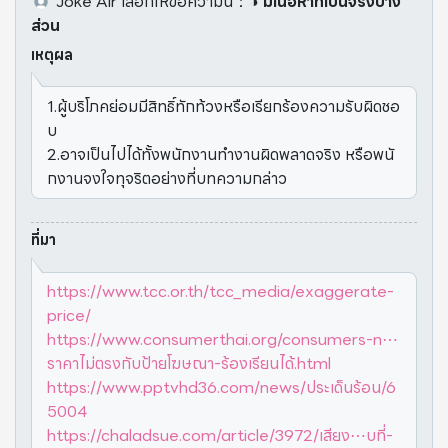
Joke Air
เลือกให้ข้อความนี้
：
◑ มีเนื้อหาที่เป็นจริงบาง
ส่วน
เหตุผล
1.ผู้บริโภคย่อมมีสิทธิ์ทักท้วงหรือเรียกร้องความรับผิดชอ
บ
2.อาจเป็นไปได้ทั้งพนักงานทำงานผิดพลาดจริง หรือพนั
กงานจงใจทุจริตอย่างที่บทความกล่าว
ที่มา
https://www.tcc.or.th/tcc_media/exaggerate-
price/
https://www.consumerthai.org/consumers-n⋯
ราคาไม่ตรงกับป้ายโฆษณา-ร้องเรียนได้.html
https://www.pptvhd36.com/news/ประเด็นร้อน/6
5004
https://chaladsue.com/article/3972/เสียง⋯บที่-