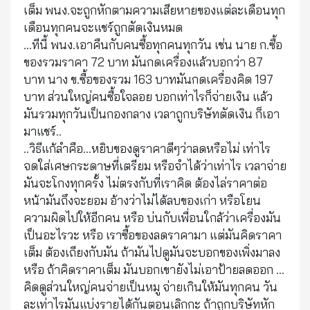
เต็ม พนง.จะถูกหักตามความเสียหายของแต่ละเดือนทุก
เดือนทุกคนจะแชร์ถูกตัดเงินหมด
...ทีนี้ พนง.เอาคืนกับคนซื้อทุกคนทุกวัน เช่น นาย ก.ซื้อ
ของรวมราคา 72 บาท มันกดเครื่องแล้วบอกว่า 87
บาท นาง ข.ซื้อของรวม 163 บาทมันกดเครื่องคิด 197
บาท ส่วนใหญ่คนซื้อใจลอย บอกเท่าไรก็จ่ายเงิน แล้ว
มันรวมทุกวันเป็นกองกลาง เวลาถูกบริษัทตัดเงิน ก็เอา
มาแชร์..
..วิธีแก้ลำคือ...หยิบของดูราคาดีๆว่าลดหรือไม่ เท่าไร
จดใส่เศษกระดาษที่เตรียม หรือจำได้ว่าเท่าไร เวลาจ่าย
มันจะโกงทุกครั้ง ไม่ตรงกับที่เราคิด ต้องไล่ราคาต่อ
หน้ามันถึงจะยอม อ้างว่าไม่ได้ลบของเก่า หรือโยน
ความผิดไปให้อีกคน หรือ บ่นกับเพื่อนใกล้ว่าเครื่องมัน
เป็นอะไรวะ หรือ เราซื้อของลดราคามา แต่มันคิดราคา
เต็ม ต้องเถียงกับมัน ถ้ามันไปดูมันจะบอกของเพิ่งมาลง
หรือ ถ้าคิดราคาเต็ม มันบอกเขายังไม่เอาป้ายลดออก ...
คิดดูส่วนใหญ่คนจ่ายเป็นหมู จ่ายเกินให้มันทุกคน วัน
ละเท่าไรมันแบ่งรายได้กันตอนเลิกกะ ถ้าถูกบริษัทหัก