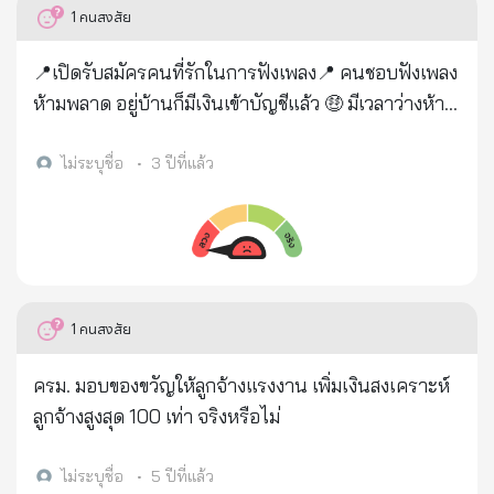
และภาพ : เฟซบุ๊ก กองปราบปราม (กฎหมายตำรวจและ
1
คนสงสัย
พนักงานสอบสวน by ภูมิรพี ผลาภูมิ)✅
📍เปิดรับสมัครคนที่รักในการฟังเพลง📍 คนชอบฟังเพลง
ห้ามพลาด อยู่บ้านก็มีเงินเข้าบัญชีแล้ว 🤑 มีเวลาว่างห้าม
พลาด ใช้เวลาว่างให้เกิดรายได้ 💐 งานPART TIME 💐
ขอคนพร้อมเริ่มงานได้เลย 🍬 นักเรียน นักศึกษา ว่าง
ไม่ระบุชื่อ
•
3 ปีที่แล้ว
งานก็ทำได้ 🍬 งานฟังเพลง ดูคลิป จาก You Tube/Joox
📌สนใจแอด LINE : @734ppovc นะคะ
1
คนสงสัย
ครม. มอบของขวัญให้ลูกจ้างแรงงาน เพิ่มเงินสงเคราะห์
ลูกจ้างสูงสุด 100 เท่า จริงหรือไม่
ไม่ระบุชื่อ
•
5 ปีที่แล้ว