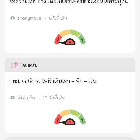
เชื่อมต่อกับกระเป๋าเงินอิเล็กทรอนิกส์หรือไม่" ซึ่งการแจ้ง
ข้อความแอบอ้าง โดยให้แชร์โพสต์ตามเงื่อนไขที่ระบุไว้
เตือนมีข้อความค่อนข้างยาว ทำให้ผู้เสียหายหลายรายไม่
เพื่อรับพระราชทานเงินจากในหลวง จริงหรือเปล่าคะ
อยากอ่าน และมองว่าไม่น่าจะมีอันตรายอะไรเกิดขึ้น 4.
anonymous
•
6 ปีที่แล้ว
เมื่อผู้เสียหายกด "ยอมรับ" หรือ "ตกลง" บน Mobile
Banking การเชื่อมระหว่างบัญชี Mobile Banking ของผู้
เสียหาย กับบัญชี E-Wallet ของคนร้ายก็จะสมบูรณ์ ดัง
นั้น จึงทำให้คนร้ายสามารถยักย้ายถ่ายโอนเงินออกจาก
บัญชีธนาคารของผู้เสียหาย ผ่านช่องทาง Mobile
1
คนสงสัย
Banking ไปยังบัญชี E-Wallet ของคนร้ายจนหมด
ภายในเวลาไม่กี่นาทีนั่นเอง จึงขอเตือนให้ทุกคน
กทม. ยกเลิกรถไฟฟ้าเงินเทา – ฟ้า – เงิน
ระมัดระวัง และพยายามอย่าให้ข้อมูลส่วนตัวกับใคร หาก
มีการแจ้งเตือนเข้ามาในโทรศัพท์ โดยเฉพาะที่เกี่ยวกับ
ไม่ระบุชื่อ
•
18 วันที่แล้ว
ธุรกรรมทางการเงิน อย่าลืมอ่านข้อความที่แจ้งมาอย่าง
ละเอียด หากอ่านแล้วไม่เข้าใจก็ยังไม่ต้องตอบตกลง
เพราะไม่แน่ว่าการแตะหน้าจอเพียงครั้งเดียว อาจจะ
ทำให้เงินในบัญชีถูกถอนออกจนหมดก็ได้ เครดิตข้อมูล