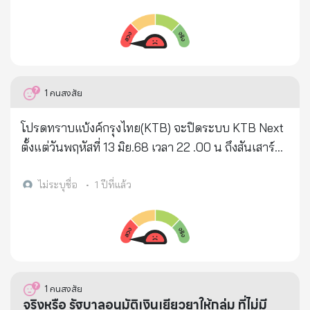
1
คนสงสัย
โปรดทราบแบ้งค์กรุงไทย(KTB) จะปิดระบบ KTB Next
ตั้งแต่วันพฤหัสที่ 13 มิย.68 เวลา 22 .00 น ถึงสันเสาร์ที่
14 มิย.68 เวลา 18.00 น ทั้งประเทศนาน 20 ชม.ซึ่งจะ
โอนเงินจ่ายบิลต่างๆไม่ได้ โปรดวางแผนการเงินล่วง
ไม่ระบุชื่อ
•
1 ปีที่แล้ว
หน้าด้วยครับ
1
คนสงสัย
จริงหรือ รัฐบาลอนุมัติเงินเยียวยาให้กลุ่ม ที่ไม่มี