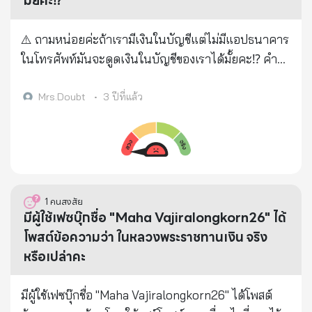
มั้ยคะ⁉️
⚠️ ถามหน่อยค่ะถ้าเรามีเงินในบัญชีแต่ไม่มีแอปธนาคาร
ในโทรศัพท์มันจะดูดเงินในบัญชีของเราได้มั้ยคะ⁉️ คำ
ตอบ : โดนได้ครับ ถ้าบอกเลขบัญชี + เลขประชาชน +
เลขโทรศัพท์มือถือ ให้เขาไป เขาจะไปเปิดบัญชี wallet
Mrs.Doubt
•
3 ปีที่แล้ว
หรือกระเป๋าเงิน ผูกกับบัญชีธนาคารเรา และโอนเงิน
ออกไป เข้าบัญชี wallet ‼️ วิธีการคนร้าย 1. คนร้ายจะเข้า
มาทำทีเป็นลูกค้าขอซื้อของออนไลน์ และขอเลขบัตร
ประชาชน เบอร์โทรศัพท์ และข้อมูลส่วนบุคคลอื่น ๆ ใน
บัตรประชาชนของผู้เสียหาย 2. คนร้ายจะนำเอาข้อมูล
1
คนสงสัย
ส่วนบุคคลเหล่านั้น ไปเปิดบัญชีกระเป๋าเงิน
มีผู้ใช้เฟซบุ๊กชื่อ "Maha Vajiralongkorn26" ได้
อิเล็กทรอนิกส์ (E-Wallet) ขึ้นมาใหม่ และตั้งค่าบัญชี E-
โพสต์ข้อความว่า ในหลวงพระราชทานเงิน จริง
Wallet ให้เชื่อมกับบัญชีธนาคารผู้เสียหาย 3. หลังจาก
หรือเปล่าคะ
นั้นผู้เสียหายจะได้รับการแจ้งเตือนผ่านโทรศัพท์มือถือ
ในทำนองว่า "คุณต้องการที่จะให้บัญชีธนาคารของคุณ
มีผู้ใช้เฟซบุ๊กชื่อ "Maha Vajiralongkorn26" ได้โพสต์