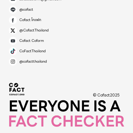
@cofact
Cofact โคแฟค
@CofactThailand
Cofact Coform
CoFactThailand
@cofactthailand
© Cofact2025