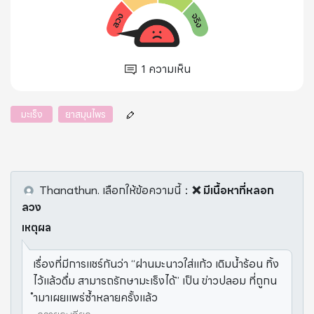
1
ความเห็น
มะเร็ง
ยาสมุนไพร
Thanathun.
เลือกให้ข้อความนี้
：
❌ มีเนื้อหาที่หลอก
ลวง
เหตุผล
เรื่องที่มีการแชร์กันว่า “ฝานมะนาวใส่แก้ว เติมน้ำร้อน ทิ้ง
ไว้แล้วดื่ม สามารถรักษามะเร็งได้” เป็น ข่าวปลอม ที่ถูกน
ำมาเผยแพร่ซ้ำหลายครั้งแล้ว