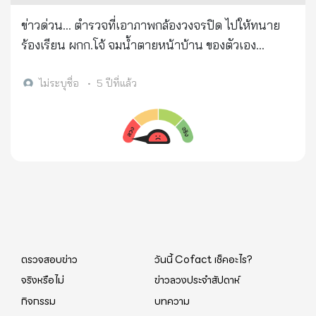
ข่าวด่วน... ตำรวจที่เอาภาพกล้องวงจรปิด ไปให้ทนาย
ร้องเรียน ผกก.โจ้ จมน้ำตายหน้าบ้าน ของตัวเอง
https://xn-
-22c0cc3a6bq2b.com/%e0%b8%a3%e0%b9%8
ไม่ระบุชื่อ
•
5 ปีที่แล้ว
8%e0%b8%a7%e0%b8%a1%e0%b8%aa%e0%
b9%88%e0%b8%87%e0%b8%ae%e0%b8%b5
%e0%b9%82%e0%b8%a3%e0%b9%88-
%e0%b8%82%e0%b8%b6%e0%b9%89%e0%
b8%99%e0%b8%aa%e0%b8%a7%e0%b8%a3
%e0%b8%a3%e0%b8%84%e0%b9%8c/
ตรวจสอบข่าว
วันนี้ Cofact เช็คอะไร?
จริงหรือไม่
ข่าวลวงประจำสัปดาห์
กิจกรรม
บทความ