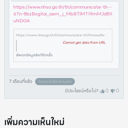
https://www.nhso.go.th/th/communicate-th⋯
6Tn-8bzBxgXai_aem_j_MbBTlMTI9mMJd8X
uNDGA
https://www.nhso.go.th/th/communicate-th/thnewsforperson/12-71?fbclid=IwY2xjawPR1yBleHRuA2FlbQIxMABicmlkETF1d0NkT1VwbXVOTzJMSUpwc3J0YwZhcHBfaWQQMjIyMDM5MTc4ODIwMDg5MgABHtDciZ_FX2-BKm-gU6PflzeCk1jsFhumsjGdp4v3NAHDcbw6Tn-8bzBxgXai_aem_j_MbBTlMTI9mMJd8XuNDGA
Cannot get data from URL
อัพเดทข้อมูลลิงก์อีกครั้ง
7 เดือนที่แล้ว
คัดลอกไปยังคลิปบอร์ด
มีประโยชน์หรือไม่?
0
0
เพิ่มความเห็นใหม่