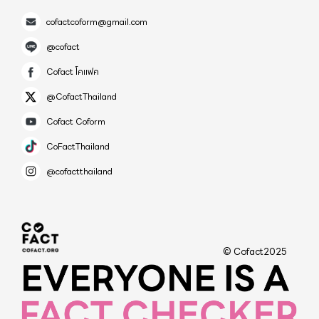
cofactcoform@gmail.com
@cofact
Cofact โคแฟค
@CofactThailand
Cofact Coform
CoFactThailand
@cofactthailand
© Cofact2025