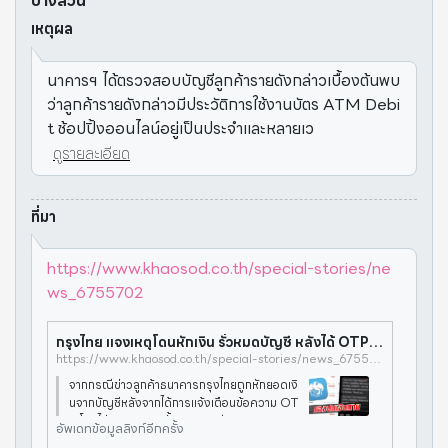
บางส่วน
เหตุผล
นาคารฯ ได้ตรวจสอบบัญชีลูกค้ารายดังกล่าวเบื้องต้นพบ
ว่าลูกค้ารายดังกล่าวมีประวัติการใช้งานบัตร ATM Debi
t ช้อปปิ้งออนไลน์อยู่เป็นประจำและหลายเว
ดูรายละเอียด
ที่มา
https://www.khaosod.co.th/special-stories/ne
ws_6755702
กรุงไทย แจงเหตุโดนหักเงิน รั่วหมดบัญชี หลังได้ OTP พบสาเหตุรั่ว - ข่าวสด
https://www.khaosod.co.th/special-stories/news_6755702
จากกรณีข่าวลูกค้าธนาคารกรุงไทยถูกหักยอดเงิ
นจากบัญชีหลังจากได้การแจ้งเตือนข้อความ OT
P โดยไม่ทราบสาเหตุนั้น เกาะติดข่าว กดติดตาม
อัพเดทข้อมูลลิงก์อีกครั้ง
ข่าวสด เมื่อวันที่ 28 พ.ย. ธนาคารฯ ไ