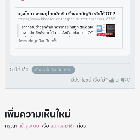
กรุงไทย แจงเหตุโดนหักเงิน รั่วหมดบัญชี หลังได้ OTP พบสาเหตุรั่ว - ข่าวสด
https://www.khaosod.co.th/special-stories/news_6755702
จากกรณีข่าวลูกค้าธนาคารกรุงไทยถูกหักยอดเงิ
นจากบัญชีหลังจากได้การแจ้งเตือนข้อความ OT
P โดยไม่ทราบสาเหตุนั้น เกาะติดข่าว กดติดตาม
อัพเดทข้อมูลลิงก์อีกครั้ง
ข่าวสด เมื่อวันที่ 28 พ.ย. ธนาคารฯ ไ
5 ปีที่แล้ว
คัดลอกไปยังคลิปบอร์ด
มีประโยชน์หรือไม่?
0
0
เพิ่มความเห็นใหม่
กรุณา
เข้าสู่ระบบ
หรือ
สมัครสมาชิก
ก่อน