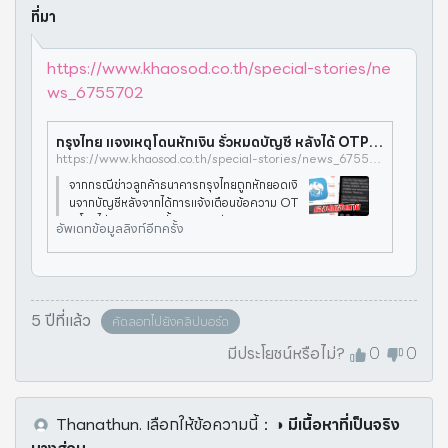
ที่มา
https://www.khaosod.co.th/special-stories/ne
ws_6755702
กรุงไทย แจงเหตุโดนหักเงิน รั่วหมดบัญชี หลังได้ OTP พบสาเหตุรั่ว - ข่าวสด
https://www.khaosod.co.th/special-stories/news_6755702
จากกรณีข่าวลูกค้าธนาคารกรุงไทยถูกหักยอดเงิ
นจากบัญชีหลังจากได้การแจ้งเตือนข้อความ OT
P โดยไม่ทราบสาเหตุนั้น เกาะติดข่าว กดติดตาม
อัพเดทข้อมูลลิงก์อีกครั้ง
ข่าวสด เมื่อวันที่ 28 พ.ย. ธนาคารฯ ไ
5 ปีที่แล้ว
คัดลอกไปยังคลิปบอร์ด
มีประโยชน์หรือไม่?
0
0
Thanathun.
เลือกให้ข้อความนี้
：
◑ มีเนื้อหาที่เป็นจริง