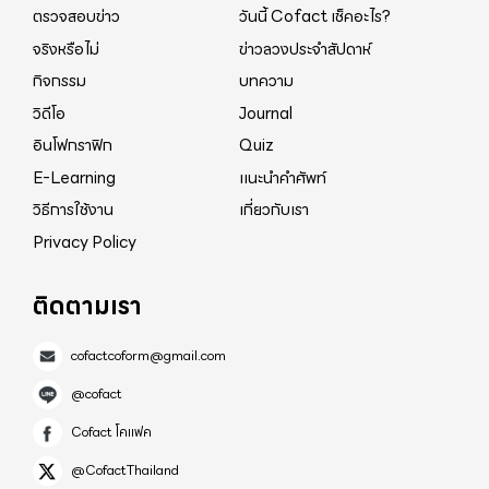
ตรวจสอบข่าว
วันนี้ Cofact เช็คอะไร?
จริงหรือไม่
ข่าวลวงประจำสัปดาห์
กิจกรรม
บทความ
วิดีโอ
Journal
อินโฟกราฟิก
Quiz
E-Learning
แนะนำคำศัพท์
วิธีการใช้งาน
เกี่ยวกับเรา
Privacy Policy
ติดตามเรา
cofactcoform@gmail.com
@cofact
Cofact โคแฟค
@CofactThailand