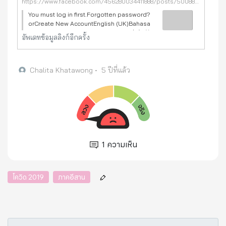
https://www.facebook.com/456280034411888/posts/5008808465825666/?d=n
You must log in first.Forgotten password?
orCreate New AccountEnglish (UK)Bahasa
IndonesiaEspañolFrançais (France)中文(简
อัพเดทข้อมูลลิงก์อีกครั้ง
体)日本語Português (Brasil)Facebook Inc.
Chalita Khatawong
•
5 ปีที่แล้ว
1
ความเห็น
โควิด 2019
ภาคอีสาน