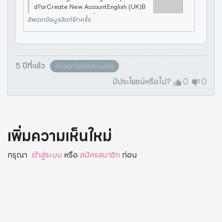
d?orCreate New AccountEnglish (UK)B
ahasa IndonesiaEspañolFrançais (Franc
อัพเดทข้อมูลลิงก์อีกครั้ง
e)中文(简体)日本語Português (Brasil)Fac
ebook Inc.
5 ปีที่แล้ว
คัดลอกไปยังคลิปบอร์ด
มีประโยชน์หรือไม่?
0
0
เพิ่มความเห็นใหม่
กรุณา
เข้าสู่ระบบ
หรือ
สมัครสมาชิก
ก่อน