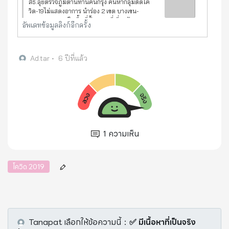
สธ.ลุยตรวจภูมิต้านทานคนกรุง ค้นหากลุ่มติดโค
วิด-19ไม่แสดงอาการ นำร่อง 2 เขต บางเขน-
คลองเตย ระบุเป็นพื้นที่ตั้งสถานที่เสี่ยงผับ สนาม
อัพเดทข้อมูลลิงก์อีกครั้ง
มวย ชุมชนหนาแน่น เมื่อเวลา 13.00 น. วันที่ 16
เมษายน 2563 ที่กระท
Ad.tar
•
6 ปีที่แล้ว
1
ความเห็น
โควิด 2019
Tanapat
เลือกให้ข้อความนี้
：
✅ มีเนื้อหาที่เป็นจริง