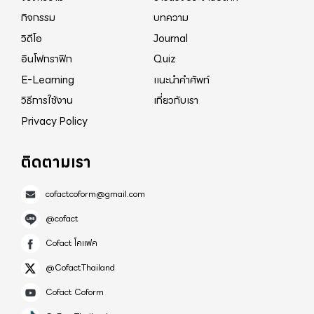
กิจกรรม
บทความ
วิดีโอ
Journal
อินโฟกราฟิก
Quiz
E-Learning
แนะนำคำศัพท์
วิธีการใช้งาน
เกี่ยวกับเรา
Privacy Policy
ติดตามเรา
cofactcoform@gmail.com
@cofact
Cofact โคแฟค
@CofactThailand
Cofact Coform