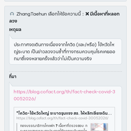
ZhangTaehun
เลือกให้ข้อความนี้
：
❌ มีเนื้อหาที่หลอก
ลวง
เหตุผล
ประกาศงดเดินทางเนื่องจากโควิด (และ/หรือ) ไข้หวัดให
ญ่ระบาด เป็นข่าวลวงวนซ้ำที่ทางกรมควบคุมโรคเคยออ
กมาชี้แจงหลายครั้งแล้วว่าไม่เป็นความจริง
ที่มา
https://blog.cofact.org/th/fact-check-covid-3
0052026/
"โควิด-ไข้หวัดใหญ่ ระบาดรุนแรง สธ. ให้หลีกเลี่ยงเดินทางไป 6 ประเทศ" เป็นข้อมูลเท็จที่เผยแพร่ซ้ำมาตั้งแต่ปี 66
https://blog.cofact.org/th/fact-check-covid-30052026/
กองบรรณาธิการโคแฟค ❓ เนื้อหาที่ตรวจสอบ: ก
ระทรวงสาธารณสุขประกาศให้งดการเดินทางโด