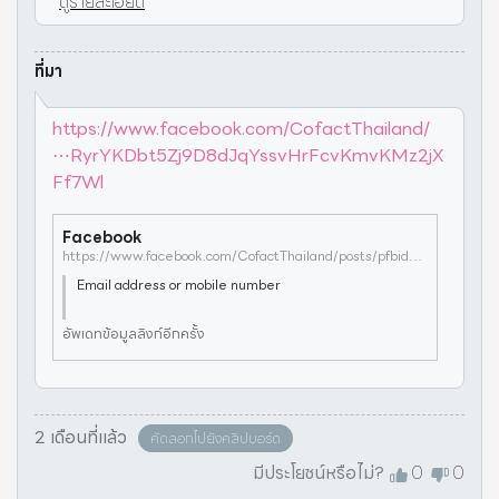
ดูรายละเอียด
ที่มา
https://www.facebook.com/CofactThailand/
⋯RyrYKDbt5Zj9D8dJqYssvHrFcvKmvKMz2jX
Ff7Wl
Facebook
https://www.facebook.com/CofactThailand/posts/pfbid02MzvdxPfyiVpr3T5cLf4ZXmMNoRyrYKDbt5Zj9D8dJqYssvHrFcvKmvKMz2jXFf7Wl
Email address or mobile number
อัพเดทข้อมูลลิงก์อีกครั้ง
2 เดือนที่แล้ว
คัดลอกไปยังคลิปบอร์ด
มีประโยชน์หรือไม่?
0
0