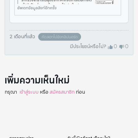
ยไม่จำเป็นเนื่องจากโควิดและไข้หวัดใหญ่ระบาดรุ
อัพเดทข้อมูลลิงก์อีกครั้ง
นแรง ❌ ผลการตรวจสอบข้อเท็จจริง: **เนื้อหาเ
ท็จ เป็นข่าวลวงวนซ้ำ** 📝 เนื้อหาโ
2 เดือนที่แล้ว
คัดลอกไปยังคลิปบอร์ด
มีประโยชน์หรือไม่?
0
0
เพิ่มความเห็นใหม่
กรุณา
เข้าสู่ระบบ
หรือ
สมัครสมาชิก
ก่อน