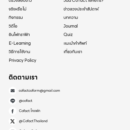
ตรวจสอบข่าว
วันนี้ Cofact เช็คอะไร?
จริงหรือไม่
ข่าวลวงประจำสัปดาห์
กิจกรรม
บทความ
วิดีโอ
Journal
อินโฟกราฟิก
Quiz
E-Learning
แนะนำคำศัพท์
วิธีการใช้งาน
เกี่ยวกับเรา
Privacy Policy
ติดตามเรา
cofactcoform@gmail.com
@cofact
Cofact โคแฟค
@CofactThailand