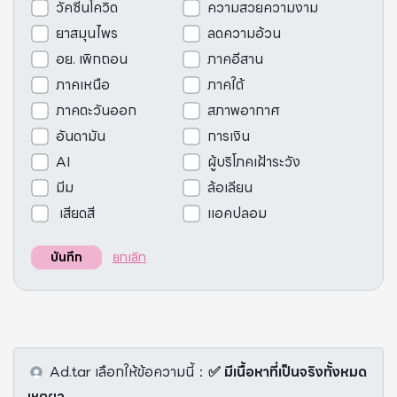
วัคซีนโควิด
ความสวยความงาม
ยาสมุนไพร
ลดความอ้วน
อย. เพิกถอน
ภาคอีสาน
ภาคเหนือ
ภาคใต้
ภาคตะวันออก
สภาพอากาศ
อันดามัน
การเงิน
AI
ผู้บริโภคเฝ้าระวัง
มีม
ล้อเลียน
เสียดสี
แอคปลอม
ยกเลิก
บันทึก
Ad.tar
เลือกให้ข้อความนี้
：
✅ มีเนื้อหาที่เป็นจริงทั้งหมด