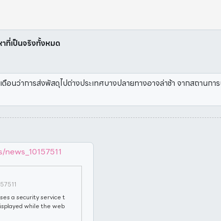
หาที่เป็นจริงทั้งหมด
ะกาศเตือนว่าการส่งพัสดุไปต่างประเทศบางปลายทางอาจล่าช้า จากสถานก
s/news_10157511
157511
ses a security service t
 displayed while the web