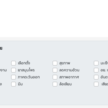
อย
เลือกตั้ง
สุขภาพ
มะเร็
มงาม
ยาสมุนไพร
ลดความอ้วน
อย. 
ภาคตะวันออก
สภาพอากาศ
อันด
ัง
มีม
ล้อเลียน
เสีย