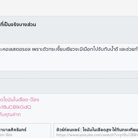
าที่เป็นจริงบางส่วน
และคอเลสเตอรอล เพราะตัวกระเจี๊ยบเขียวจะมีเมือกไปจับกับน้ำดี และช่ว
ไขมันในเลือด-ป้อง
=p18uCBIkGdQ
ับคุณค่าท
ยาบาลศิครินทร์
อด-ป้อง
https://www.youtube.com/watch?v=p18uCBI