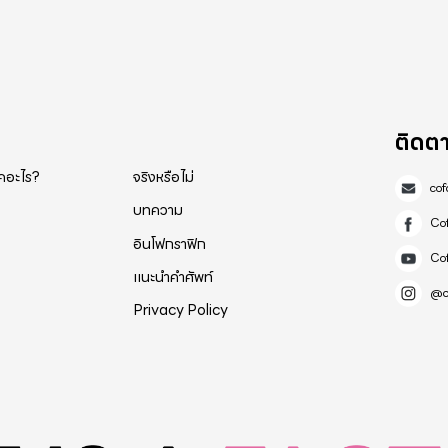
ติดต
็คอะไร?
จริงหรือไม่
co
บทความ
Co
อินโฟกราฟิก
Co
แนะนำคำศัพท์
@c
Privacy Policy