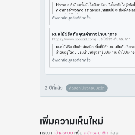
Home > 6 ผักลดไขมันในเลือด ป้องกันโรคหัวใจ รู้หรือไ
ค อาหารจำพวกคอเลสเตอรอลมากเกินไป จะส่งให้คอเล
ดสูง ยิ่งทำให้เสี่ย
อัพเดทข้อมูลลิงก์อีกครั้ง
หน่อไม้ฝรั่ง กับคุณค่าทางโภชนาการ
https://www.pobpad.com/หน่อไม้ฝรั่ง-กับคุณค่าท
หน่อไม้ฝรั่ง เป็นพืชผักชนิดหนึ่งที่มีลักษณะเป็นต้นเรีย
ลำต้นอยู่ใต้ดิน นิยมนำมาปรุงสุกรับประทาน นำไปประ
ลิตเครื่องดื่มแอลกอฮอล์ต่าง ๆ ในบางวัฒนธรรมก็ประย
อัพเดทข้อมูลลิงก์อีกครั้ง
รั่งไปสก
2 ปีที่แล้ว
คัดลอกไปยังคลิปบอร์ด
เพิ่มความเห็นใหม่
กรุณา
เข้าสู่ระบบ
หรือ
สมัครสมาชิก
ก่อน