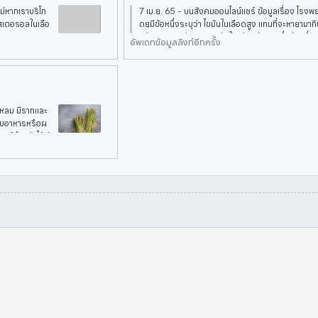
ม่หากเราบริโภ
7 เม.ย. 65 - บนสังคมออนไลน์แชร์ ข้อมูลเรื่อง โรง
สเตอรอลในเลือ
ดยมีข้อหนึ่งระบุว่า ไขมันในเลือดสูง แทนที่จะหายามาก
ดวันละ 10 กลีบ กินหอมหัวใหญ่สดวันละครึ่งหัว เรื่องน
อัพเดทข้อมูลลิงก์อีกครั้ง
วแหลม มีรากและ
กอบอาหารหรือผ
ุกต์นำหน่อไม้ฝ