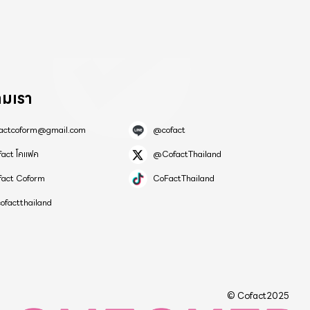
ามเรา
factcoform@gmail.com
@cofact
fact โคแฟค
@CofactThailand
fact Coform
CoFactThailand
ofactthailand
© Cofact2025