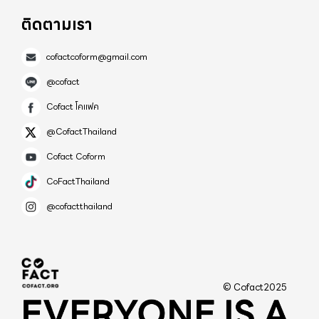
ติดตามเรา
cofactcoform@gmail.com
@cofact
Cofact โคแฟค
@CofactThailand
Cofact Coform
CoFactThailand
@cofactthailand
© Cofact2025