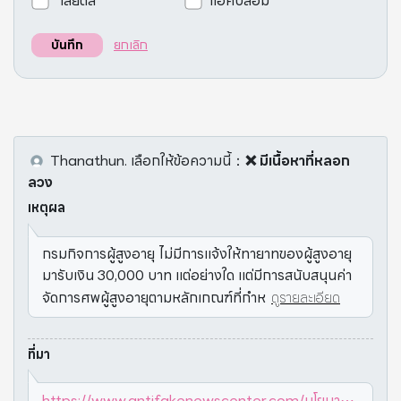
เสียดสี
แอคปลอม
ยกเลิก
บันทึก
Thanathun.
เลือกให้ข้อความนี้
：
❌ มีเนื้อหาที่หลอก
ลวง
เหตุผล
กรมกิจการผู้สูงอายุ ไม่มีการแจ้งให้ทายาทของผู้สูงอายุ
มารับเงิน 30,000 บาท แต่อย่างใด แต่มีการสนับสนุนค่า
จัดการศพผู้สูงอายุตามหลักเกณฑ์ที่กำห
ดูรายละเอียด
ที่มา
https://www.antifakenewscenter.com/นโยบา⋯