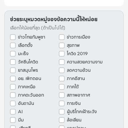
ช่วยระบุหมวดหมู่ของข้อความนี้ให้หน่อย
เลือกให้น้อยที่สุด (ถ้าเป็นไปได้)
ข่าวไทยกัมพูชา
ข่าวการเมือง
เลือกตั้ง
สุขภาพ
มะเร็ง
โควิด 2019
วัคซีนโควิด
ความสวยความงาม
ยาสมุนไพร
ลดความอ้วน
อย. เพิกถอน
ภาคอีสาน
ภาคเหนือ
ภาคใต้
ภาคตะวันออก
สภาพอากาศ
อันดามัน
การเงิน
AI
ผู้บริโภคเฝ้าระวัง
มีม
ล้อเลียน