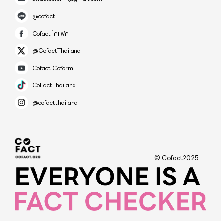
@cofact
Cofact โคแฟค
@CofactThailand
Cofact Coform
CoFactThailand
@cofactthailand
© Cofact2025