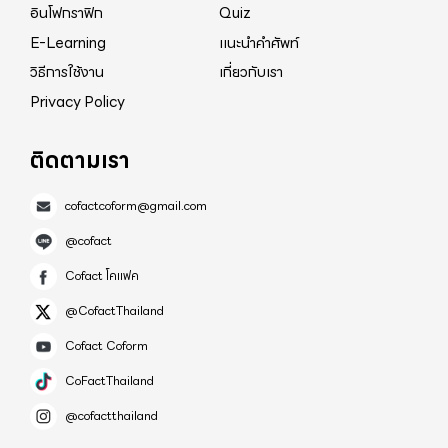
อินโฟกราฟิก
Quiz
E-Learning
แนะนำคำศัพท์
วิธีการใช้งาน
เกี่ยวกับเรา
Privacy Policy
ติดตามเรา
cofactcoform@gmail.com
@cofact
Cofact โคแฟค
@CofactThailand
Cofact Coform
CoFactThailand
@cofactthailand