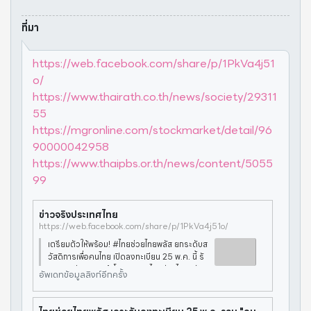
ที่มา
https://web.facebook.com/share/p/1PkVa4j51
o/
https://www.thairath.co.th/news/society/29311
55
https://mgronline.com/stockmarket/detail/96
90000042958
https://www.thaipbs.or.th/news/content/5055
99
ข่าวจริงประเทศไทย
https://web.facebook.com/share/p/1PkVa4j51o/
เตรียมตัวให้พร้อม! #ไทยช่วยไทยพลัส ยกระดับส
วัสดิการเพื่อคนไทย เปิดลงทะเบียน 25 พ.ค. นี้ รั
ฐบาลเตรียมเดินหน้าโครงการ "ไทยช่วยไทยพลัส"
อัพเดทข้อมูลลิงก์อีกครั้ง
ซึ่งเป็นการควบรวมสิทธิประโยชน์จาก คนละครึ่ง
พลัส และ บัตรสวัสดิการแห