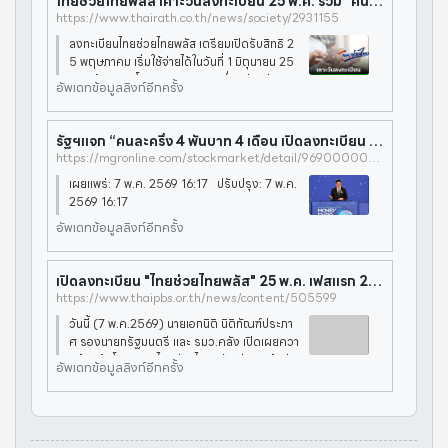
ไทยช่วยไทยพลัส เคาะวันลงทะเบียน 25 พ.ค. รวม "คนละครึ่งพลัส-บัตรคนจน" ไว้ด้วยกัน
https://www.thairath.co.th/news/society/2931155
ลงทะเบียนไทยช่วยไทยพลัส เตรียมเปิดรับสิทธิ 2
5 พฤษภาคม เริ่มใช้จ่ายได้ในวันที่ 1 มิถุนายน 25
69 พร้อมรวมโครงการ "คนละครึ่งพลัส-บัตรค
อัพเดทข้อมูลลิงก์อีกครั้ง
นจน" ไว้ด้วยกันความคืบหน้าโครงการ "คนละครึ่
งพลัส" ที่เปลี่ยนชื่อมาเป็น
รัฐฯแจก “คนละครึ่ง 4 พันบาท 4 เดือน เปิดลงทะเบียน 25 พ.ค. นี้ คาดเริ่มใช้ 1 มิ.ย.
https://mgronline.com/stockmarket/detail/9690000042958
เผยแพร่: 7 พ.ค. 2569 16:17 ปรับปรุง: 7 พ.ค.
2569 16:17
อัพเดทข้อมูลลิงก์อีกครั้ง
เปิดลงทะเบียน "ไทยช่วยไทยพลัส" 25 พ.ค. เฟสแรก 2,000 บาท เริ่มใช้ 1 มิ.ย.นี้
https://www.thaipbs.or.th/news/content/505599
วันนี้ (7 พ.ค.2569) นายเอกนิติ นิติทัณฑ์ประภา
ศ รองนายกรัฐมนตรี และ รมว.คลัง เปิดเผยควา
มคืบหน้า โครงการไทยช่วยไทยพลัส ช่วยเหลือค่า
อัพเดทข้อมูลลิงก์อีกครั้ง
ครองชีพรูปแบบใหม่ ที่รวมสิทธิบัตรสวัสดิการแ
ห่งรัฐและคนละครึ่งเข้าด้วยกั