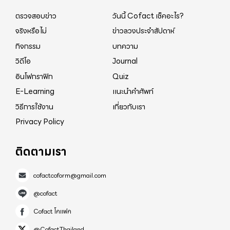
ตรวจสอบข่าว
วันนี้ Cofact เช็คอะไร?
จริงหรือไม่
ข่าวลวงประจำสัปดาห์
กิจกรรม
บทความ
วิดีโอ
Journal
อินโฟกราฟิก
Quiz
E-Learning
แนะนำคำศัพท์
วิธีการใช้งาน
เกี่ยวกับเรา
Privacy Policy
ติดตามเรา
cofactcoform@gmail.com
@cofact
Cofact โคแฟค
@CofactThailand