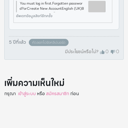
You must log in first.Forgotten passwor
d?orCreate New AccountEnglish (UK)B
ahasa IndonesiaEspañolFrançais (Franc
อัพเดทข้อมูลลิงก์อีกครั้ง
e)中文(简体)日本語Português (Brasil)Fac
ebook Inc.
5 ปีที่แล้ว
คัดลอกไปยังคลิปบอร์ด
มีประโยชน์หรือไม่?
0
0
เพิ่มความเห็นใหม่
กรุณา
เข้าสู่ระบบ
หรือ
สมัครสมาชิก
ก่อน