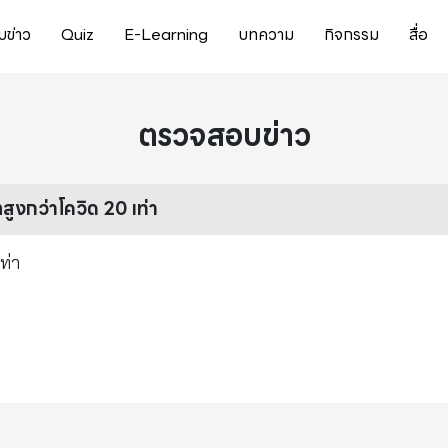
ข่าว
Quiz
E-Learning
บทความ
กิจกรรม
สื่อ
ตรวจสอบข่าว
ตสูงกว่าโควิด 20 เท่า
ท่า