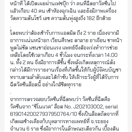
หน้าที่ ได้เปิดเผยผ่านเฟซบุ๊ก ว่า คนที่ฉีดยาวัคซีนไป
แล้วเกือบ 40 คน เข้าห้องฉุกเฉิน และยังมีภาพเครื่อง
วัดความดันโชว์ เลข ความดันพุ่งสูงถึง 182 อีกด้วย
.
โดยพบว่าต้องเข้ารับการแอดมิต ถึง 2 ราย เนื่องจากมี
อาการแน่นหน้าอก เวียนศีรษะ ตาลาย อาเจียน ชาหน้า
พูดไม่ชัด แขนขาอ่อนแรง แพทย์จึงต้องเร่งทำการช่วย
เหลือโดยใช้เวลาเกือบ 4 ชั่วโมง จนกระทั่งเวลา 14.00
น. ทั้ง 2 คน จึงมีอาการดีขึ้น ซึ่งหลังเกิดเหตุการณ์ดัง
กล่าวได้มีการรายงานเรื่องที่เกิดขึ้นให้กับผู้บังัคบบัญชา
ทราบตามลำดับและได้กำชับ ให้เฝ้าระวังผู้ที่ได้รับการ
ฉีดวัคซีนล็อตนี้ อย่างใกล้ชิดทุกราย
.
จากการตรวจสอบวัคซีนที่ฉีดพบว่า วัคซีนที่ฉีดคือ
วัคซีนจาก “ซิโนแวค” ล็อต No. J202103002, serial
81901420027937950764/10 ซึ่งเป็นล็อตถัดจากที่
เกิดผลข้างเคียงกับบุคลากรทางแพทย์ที่ จ.ระยอง
จำนวน 6 ราย ซึ่งมีอาการในลักษณะเดียวกัน เบื้องต้น