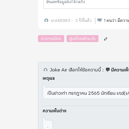
อัพเดทข้อมูลลิงก์อีกครั้ง
ต้านข่าวปลอม มีข้อค
std48963
•
3 ปีที่แล้ว
1
คนว่า มีความ
ข่าวการเมือง
ผู้บริโภคเฝ้าระวัง
Joke Air
เลือกให้ข้อความนี้
：
💬 มีความเห
เหตุผล
เป็นข่าวเก่า กรกฎาคม 2565 นักเรียน std
ความเห็นต่าง
.