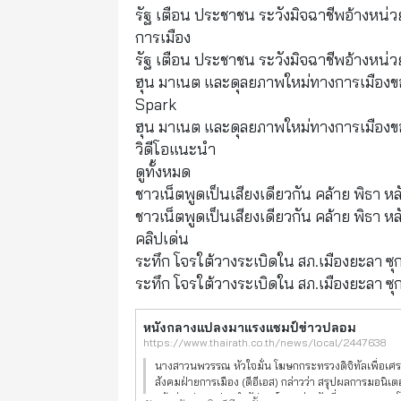
รัฐ เตือน ประชาชน ระวังมิจฉาชีพอ้างหน
การเมือง
รัฐ เตือน ประชาชน ระวังมิจฉาชีพอ้างหน
ฮุน มาเนต และดุลยภาพใหม่ทางการเมืองข
Spark
ฮุน มาเนต และดุลยภาพใหม่ทางการเมืองข
วิดีโอแนะนำ
ดูทั้งหมด
ชาวเน็ตพูดเป็นเสียงเดียวกัน คล้าย พิธา หลัง
ชาวเน็ตพูดเป็นเสียงเดียวกัน คล้าย พิธา หลัง
คลิปเด่น
ระทึก โจรใต้วางระเบิดใน สภ.เมืองยะลา ซุกถ
ระทึก โจรใต้วางระเบิดใน สภ.เมืองยะลา ซุกถ
หนังกลางแปลงมาแรงแชมป์ข่าวปลอม
https://www.thairath.co.th/news/local/2447638
นางสาวนพวรรณ หัวใจมั่น โฆษกกระทรวงดิจิทัลเพื่อเศ
สังคมฝ่ายการเมือง (ดีอีเอส) กล่าวว่า สรุปผลการมอนิเต
แจ้งข่าวปลอมประจำสัปดาห์ ระหว่างวันที่ 8-14 ก.ค.65 โ