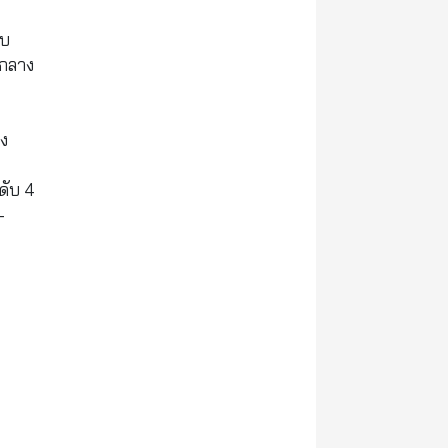
ับ
 กลาง
ลง
ดับ 4
-