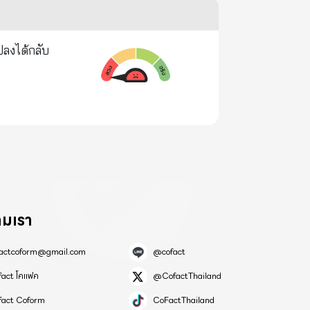
ปลงได้กลับ
ามเรา
factcoform@gmail.com
@cofact
fact โคแฟค
@CofactThailand
fact Coform
CoFactThailand