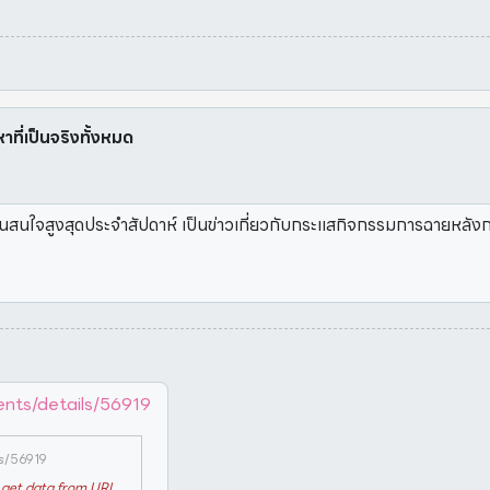
หาที่เป็นจริงทั้งหมด
มีคนสนใจสูงสุดประจำสัปดาห์ เป็นข่าวเกี่ยวกับกระแสกิจกรรมการฉายหลั
ents/details/56919
ls/56919
get data from URL