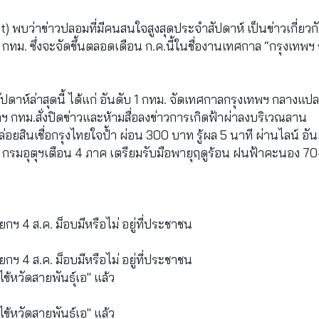
ght) พบว่าข่าวปลอมที่มีคนสนใจสูงสุดประจำสัปดาห์ เป็นข่าวเกี่ยวก
. ซึ่งจะจัดขึ้นตลอดเดือน ก.ค.นี้ในชื่องานเทศกาล “กรุงเทพฯ
ปดาห์ล่าสุดนี้ ได้แก่ อันดับ 1 กทม. จัดเทศกาลกรุงเทพฯ กลางแป
าฯ กทม.สั่งปิดข่าวและห้ามสื่อลงข่าวการเกิดฟ้าผ่าลงบริเวณลาน
ยสินเชื่อกรุงไทยใจปํ้า ผ่อน 300 บาท รู้ผล 5 นาที ผ่านไลน์ อัน
กรมอุตุฯเตือน 4 ภาค เตรียมรับมือพายุฤดูร้อน ฝนฟ้าคะนอง 70
 4 ส.ค. ม็อบมีหรือไม่ อยู่ที่ประชาชน
 4 ส.ค. ม็อบมีหรือไม่ อยู่ที่ประชาชน
้หวัดสายพันธุ์เอ" แล้ว
้หวัดสายพันธุ์เอ" แล้ว