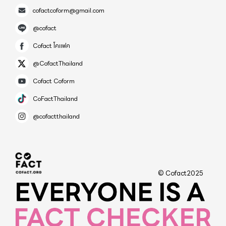
cofactcoform@gmail.com
@cofact
Cofact โคแฟค
@CofactThailand
Cofact Coform
CoFactThailand
@cofactthailand
© Cofact2025