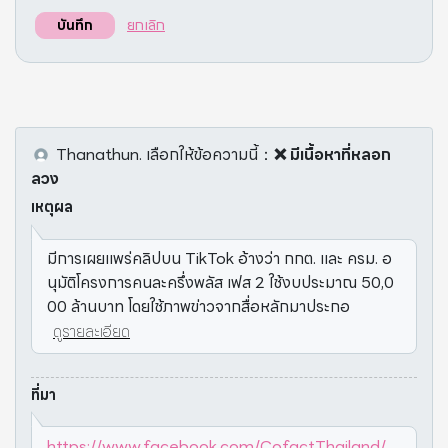
ยกเลิก
บันทึก
Thanathun.
เลือกให้ข้อความนี้
：
❌ มีเนื้อหาที่หลอก
ลวง
เหตุผล
มีการเผยแพร่คลิปบน TikTok อ้างว่า กกต. และ ครม. อ
นุมัติโครงการคนละครึ่งพลัส เฟส 2 ใช้งบประมาณ 50,0
00 ล้านบาท โดยใช้ภาพข่าวจากสื่อหลักมาประกอ
ดูรายละเอียด
ที่มา
https://www.facebook.com/CofactThailand/