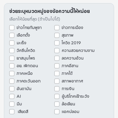
ช่วยระบุหมวดหมู่ของข้อความนี้ให้หน่อย
เลือกให้น้อยที่สุด (ถ้าเป็นไปได้)
ข่าวไทยกัมพูชา
ข่าวการเมือง
เลือกตั้ง
สุขภาพ
มะเร็ง
โควิด 2019
วัคซีนโควิด
ความสวยความงาม
ยาสมุนไพร
ลดความอ้วน
อย. เพิกถอน
ภาคอีสาน
ภาคเหนือ
ภาคใต้
ภาคตะวันออก
สภาพอากาศ
อันดามัน
การเงิน
AI
ผู้บริโภคเฝ้าระวัง
มีม
ล้อเลียน
เสียดสี
แอคปลอม