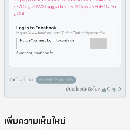
⋯7QbgeQWXfsgjgzdxhfLvJSCpwp6EhH1tqYa
gQhhl
Log in to Facebook
https://www.facebook.com/CofactThailand/posts/pfbid02mNuXZupdZcbxoZfwJTNYFT5ao7QbgeQWXfsgjgzdxhfLvJSCpwp6EhH1tqYagQhhl
NoticeYou must log in to continue.
อัพเดทข้อมูลลิงก์อีกครั้ง
7 เดือนที่แล้ว
คัดลอกไปยังคลิปบอร์ด
มีประโยชน์หรือไม่?
0
0
เพิ่มความเห็นใหม่