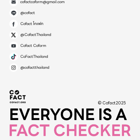
cofactcoform@gmail.com
@cofact
Cofact โคแฟค
@CofactThailand
Cofact Coform
CoFactThailand
@cofactthailand
© Cofact2025