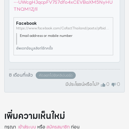
⋯UWcgHJqcpFV7S7dfo4xCEVBaXM5NyHU
TNQM1Zj1l
Facebook
https://www.facebook.com/CofactThailand/posts/pfbid02EcqZtYZWD4J431TqRw6kcPhatUWcgHJqcpFV7S7dfo4xCEVBaXM5NyHUTNQM1Zj1l
Email address or mobile number
อัพเดทข้อมูลลิงก์อีกครั้ง
8 เดือนที่แล้ว
คัดลอกไปยังคลิปบอร์ด
มีประโยชน์หรือไม่?
0
0
เพิ่มความเห็นใหม่
กรุณา
เข้าสู่ระบบ
หรือ
สมัครสมาชิก
ก่อน