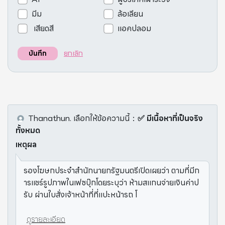
มีม
ล้อเลียน
เสียดสี
แอคปลอม
ยกเลิก
บันทึก
Thanathun.
เลือกให้ข้อความนี้
：
✅ มีเนื้อหาที่เป็นจริง
ทั้งหมด
เหตุผล
รองโฆษกประจำสำนักนายกรัฐมนตรีเปิดเผยว่า ตามที่มีก
ารแชร์รูปภาพในเฟซบุ๊กโดยระบุว่า ห้ามสแกนจ่ายเงินค่าป
รับ ผ่านใบสั่งเจ้าหน้าที่ที่แปะหน้ารถ โ
ดูรายละเอียด