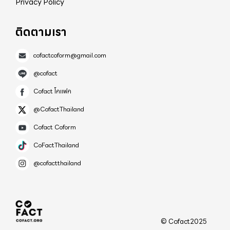
Privacy Policy
ติดตามเรา
cofactcoform@gmail.com
@cofact
Cofact โคแฟค
@CofactThailand
Cofact Coform
CoFactThailand
@cofactthailand
© Cofact2025