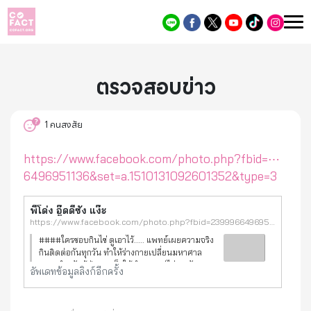
ตรวจสอบข่าว
1
คนสงสัย
https://www.facebook.com/photo.php?fbid=⋯
6496951136&set=a.1510131092601352&type=3
พี่โด่ง อู๊ดดี้ซัง แง๊ะ
https://www.facebook.com/photo.php?fbid=2399966496951136&set=a.1510131092601352&type=3
####ใครชอบกินไข่ ดูเอาไว้..... แพทย์เผยความจริง
กินติดต่อกันทุกวัน ทำให้ร่างกายเปลี่ยนมหาศาล
//// สำหรับผุ้ป่วยมะเร็งให้ทำทานแต่ไข่ขาวกันนะ
อัพเดทข้อมูลลิงก์อีกครั้ง
คับ จะทำลวกหรือผสมใส่น้ำข้าวร้อนๆๆได้คับ
........คนทั่วไป