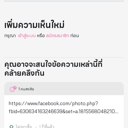
เพิ่มความเห็นใหม่
กรุณา
เข้าสู่ระบบ
หรือ
สมัครสมาชิก
ก่อน
คุณอาจจะสนใจข้อความเหล่านี้ที่
คล้ายคลึงกัน
1
คนสงสัย
https://www.facebook.com/photo.php?
fbid=630634163246639&set=a.18155680482104
6&type=3 จริงเหรอครับที่การอดอาหารช่วยทำลายเซลล์
มะเร็งได้
ไม่ระบุชื่อ
•
1 ปีที่แล้ว