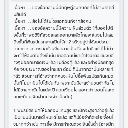
เนื้อหา … ของข้อความนี้มีทฤษฎีสมคบคิดที่ไม่สามารถยื
นยันได้
เนื้อหา … ยังไม่ได้รับโดยเอกฉันท์จากสังคม
เนื้อหา … ของข้อความนี้มีความเห็นส่วนตัว (ที่มองไปถึ
งขั้นที่ว่าพอดิจิทัลวอลเลตออกมาแล้วไทยจะล่มจมไปเลย
ถึงขั้นที่พันธบัตรกลายเป็นไร้ค่า? จริงอยู่ว่าใช้งบประมา
ณมหาศาล การต่อต้านจึงกลายเป็นเรื่องปกติ แต่ ก็ไม่น่า
จะทำให้วิบัติไปถึงขั้นนั้น ข่าวตอนนี้เราเข้าใจว่าตัวเลขงบต่
างๆมีออกมาชัดเจนแล้ว ไม่ต้องกู้แล้ว และอย่างน้อยที่สุด
คือ งบประมาณของไทยเรา ต่อปี ก็มีมากกว่านั้นหลายเท่
าตัว ส่วนการที่อ้างว่าทุกคนจะหันไปซื้อพันธบัตรกันหมด
นั้นก็ไม่น่าเป็นไปได้เช่นกัน เพราะมันมีขายจำนวนจำกัด ไม่
ได้มีขายทุกวันในแต่ละปี แถมเงื่อนไขเยอะกว่า ถอนไม่สะด
วกเหมือนเงินฝากประจำ เป็นต้น)
1. พันธบัตร มักให้ผลตอบแทนสูง และมักจะสูงกว่าอยู่แล้ว
เป็นแบบนั้นมาแต่ไหนแต่ไรแล้ว แต่ก็มีข้อจำกัดหรือเงื่อนไ
ขมากกว่า เช่น การซื้อ มีการกำหนดวงเงินขั้นต่ำ (อาจมีก