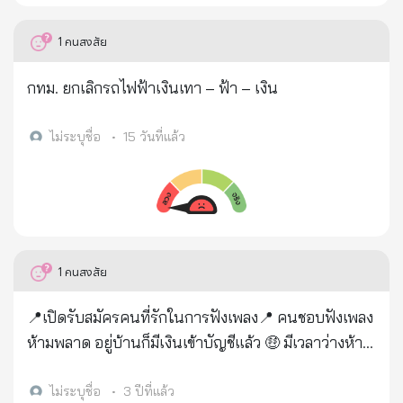
นั้น จึงทำให้คนร้ายสามารถยักย้ายถ่ายโอนเงินออกจาก
บัญชีธนาคารของผู้เสียหาย ผ่านช่องทาง Mobile
1
คนสงสัย
Banking ไปยังบัญชี E-Wallet ของคนร้ายจนหมด
ภายในเวลาไม่กี่นาทีนั่นเอง จึงขอเตือนให้ทุกคน
กทม. ยกเลิกรถไฟฟ้าเงินเทา – ฟ้า – เงิน
ระมัดระวัง และพยายามอย่าให้ข้อมูลส่วนตัวกับใคร หาก
มีการแจ้งเตือนเข้ามาในโทรศัพท์ โดยเฉพาะที่เกี่ยวกับ
ไม่ระบุชื่อ
•
15 วันที่แล้ว
ธุรกรรมทางการเงิน อย่าลืมอ่านข้อความที่แจ้งมาอย่าง
ละเอียด หากอ่านแล้วไม่เข้าใจก็ยังไม่ต้องตอบตกลง
เพราะไม่แน่ว่าการแตะหน้าจอเพียงครั้งเดียว อาจจะ
ทำให้เงินในบัญชีถูกถอนออกจนหมดก็ได้ เครดิตข้อมูล
และภาพ : เฟซบุ๊ก กองปราบปราม (กฎหมายตำรวจและ
1
คนสงสัย
พนักงานสอบสวน by ภูมิรพี ผลาภูมิ)✅
📍เปิดรับสมัครคนที่รักในการฟังเพลง📍 คนชอบฟังเพลง
ห้ามพลาด อยู่บ้านก็มีเงินเข้าบัญชีแล้ว 🤑 มีเวลาว่างห้าม
พลาด ใช้เวลาว่างให้เกิดรายได้ 💐 งานPART TIME 💐
ขอคนพร้อมเริ่มงานได้เลย 🍬 นักเรียน นักศึกษา ว่าง
ไม่ระบุชื่อ
•
3 ปีที่แล้ว