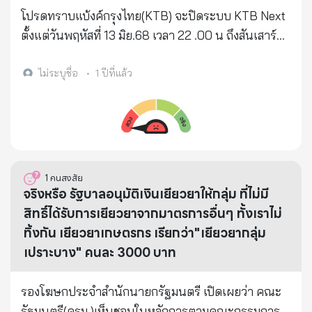
โปรดทราบแบ้งค์กรุงไทย(KTB) จะปิดระบบ KTB Next
ตั้งแต่วันพฤหัสที่ 13 มิย.68 เวลา 22 .00 น ถึงสันเสาร์ที่
14 มิย.68 เวลา 18.00 น ทั้งประเทศนาน 20 ชม.ซึ่งจะ
โอนเงินจ่ายบิลต่างๆไม่ได้ โปรดวางแผนการเงินล่วง
ไม่ระบุชื่อ
•
1 ปีที่แล้ว
หน้าด้วยครับ
1
คนสงสัย
จริงหรือ รัฐบาลอนุมัติเงินเยียวยาให้กลุ่ม ที่ไม่มี
สิทธิ์ได้รับการเยียวยาจากมาตรการอื่นๆ ทั้งเราไม่
ทิ้งกัน เยียวยาเกษตรกร เรียกว่า"เยียวยากลุ่ม
เปราะบาง" คนละ 3000 บาท
รองโฆษกประจำสำนักนายกรัฐมนตรี เปิดเผยว่า คณะ
รัฐมนตรี(ครม.)เห็นชอบในหลักการตามคณะกรรมการ