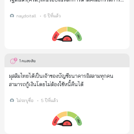
กลั่นกรองฯและกระทรวงการพัฒนาสังคมและความ
มั่นคงของมนุษย์(พม.)เสนอ ให้จ่ายเงิน "เยียวยากลุ่ม
naydoitall
•
6 ปีที่แล้ว
เปราะบาง" จำนวน 13 ล้านคน ใน 3 กลุ่ม ได้แก่ 1.เด็ก
แรกเกิดถึง 6 ปีที่มีฐานะยากจน จำนวน 1.4 ล้านคน 2 ผู้
สูงอายุ จำนวน 9.66 ล้านคน และ 3.ผู้พิการ จำนวน 2
ล้านคน ทั้งหมดรวม 13 ล้านคน
1
คนสงสัย
มุสลิมไทยได้เป็นเจ้าของบัญชีธนาคารอิสลามทุกคน
สามารถกู้เงินโดยไม่ต้องใช้หนี้คืนได้
ไม่ระบุชื่อ
•
5 ปีที่แล้ว