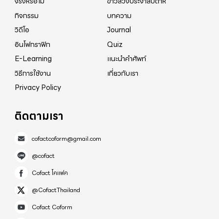
จริงหรือไม่
ข่าวลวงประจำสัปดาห์
กิจกรรม
บทความ
วิดีโอ
Journal
อินโฟกราฟิก
Quiz
E-Learning
แนะนำคำศัพท์
วิธีการใช้งาน
เกี่ยวกับเรา
Privacy Policy
ติดตามเรา
cofactcoform@gmail.com
@cofact
Cofact โคแฟค
@CofactThailand
Cofact Coform