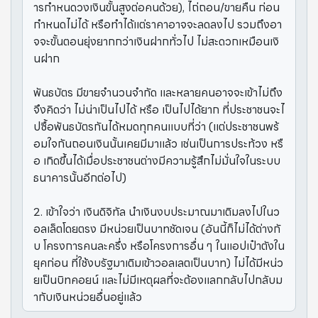
ารกำหนดวงเงินขั้นสูงต่อคนด้วย), ไถ่ถอน/ขายคืน ก่อน
กำหนดไม่ได้ หรือทำได้แต่ราคาอาจจะลดลงไป รวมถึงอา
จจะขั้นตอนยุ่งยากกว่าเงินฝากทั่วไป ไม่สะดวกเหมือนเงิ
นฝาก
พันธบัตร มีขายจำนวนจำกัด และหลายคนอาจจะเข้าไม่ถึง
จึงคิดว่า ไม่น่าเป็นไปได้ หรือ เป็นไปได้ยาก ที่ประชาชนจะไ
ปซื้อพันธบัตรกันได้หมดทุกคนแบบที่ว่า (แต่ประชาชนพร้
อมใจกันถอนเงินนั้นเคยมีมาแล้ว เช่นเป็นการประท้วง หรื
อ เกิดขึ้นได้เมื่อประชาชนต่างมีความรู้สึกไม่มั่นใจในระบบ
ธนาคารนั้นอีกต่อไป)
2. เข้าใจว่า เงินดิจิทัล นำเงินงบประมาณมาเติมลงไปในว
อลเล็ตโดยตรง มีหน่วยเป็นบาทชัดเจน (อันนี้ก็ไม่ได้ต่างกั
บ โครงการคนละครึ่ง หรือโครงการอื่น ๆ ในแอปเป๋าตังใน
ยุคก่อน ที่ใช้งบรัฐมาเติมเข้าวอลเลตเป็นบาท) ไม่ได้มีหน่ว
ยเป็นบิทคอยน์ และไม่มีเหตุผลที่จะต้องแลกกลับไปกลับม
ากับเงินหน่วยอื่นอยู่แล้ว