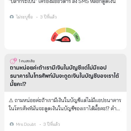
"ปลากระเบน" เครื่องมืออวตาร ส่ง SMS หลอกดูดเงิน
ไม่ระบุชื่อ
•
3 ปีที่แล้ว
1
คนสงสัย
ถามหน่อยค่ะถ้าเรามีเงินในบัญชีแต่ไม่มีแอป
ธนาคารในโทรศัพท์มันจะดูดเงินในบัญชีของเราได้
มั้ยคะ⁉️
⚠️ ถามหน่อยค่ะถ้าเรามีเงินในบัญชีแต่ไม่มีแอปธนาคาร
ในโทรศัพท์มันจะดูดเงินในบัญชีของเราได้มั้ยคะ⁉️ คำ
ตอบ : โดนได้ครับ ถ้าบอกเลขบัญชี + เลขประชาชน +
เลขโทรศัพท์มือถือ ให้เขาไป เขาจะไปเปิดบัญชี wallet
Mrs.Doubt
•
3 ปีที่แล้ว