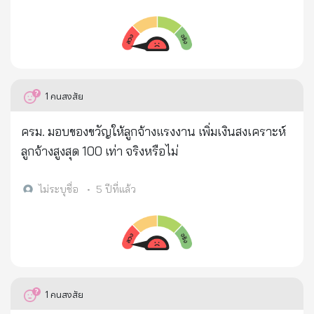
งานก็ทำได้ 🍬 งานฟังเพลง ดูคลิป จาก You Tube/Joox
📌สนใจแอด LINE : @734ppovc นะคะ
1
คนสงสัย
ครม. มอบของขวัญให้ลูกจ้างแรงงาน เพิ่มเงินสงเคราะห์
ลูกจ้างสูงสุด 100 เท่า จริงหรือไม่
ไม่ระบุชื่อ
•
5 ปีที่แล้ว
1
คนสงสัย