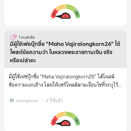
หรือกระเป๋าเงิน ผูกกับบัญชีธนาคารเรา และโอนเงิน
ออกไป เข้าบัญชี wallet ‼️ วิธีการคนร้าย 1. คนร้ายจะเข้า
มาทำทีเป็นลูกค้าขอซื้อของออนไลน์ และขอเลขบัตร
ประชาชน เบอร์โทรศัพท์ และข้อมูลส่วนบุคคลอื่น ๆ ใน
บัตรประชาชนของผู้เสียหาย 2. คนร้ายจะนำเอาข้อมูล
1
คนสงสัย
ส่วนบุคคลเหล่านั้น ไปเปิดบัญชีกระเป๋าเงิน
มีผู้ใช้เฟซบุ๊กชื่อ "Maha Vajiralongkorn26" ได้
อิเล็กทรอนิกส์ (E-Wallet) ขึ้นมาใหม่ และตั้งค่าบัญชี E-
โพสต์ข้อความว่า ในหลวงพระราชทานเงิน จริง
Wallet ให้เชื่อมกับบัญชีธนาคารผู้เสียหาย 3. หลังจาก
หรือเปล่าคะ
นั้นผู้เสียหายจะได้รับการแจ้งเตือนผ่านโทรศัพท์มือถือ
ในทำนองว่า "คุณต้องการที่จะให้บัญชีธนาคารของคุณ
มีผู้ใช้เฟซบุ๊กชื่อ "Maha Vajiralongkorn26" ได้โพสต์
เชื่อมต่อกับกระเป๋าเงินอิเล็กทรอนิกส์หรือไม่" ซึ่งการแจ้ง
ข้อความแอบอ้าง โดยให้แชร์โพสต์ตามเงื่อนไขที่ระบุไว้
เตือนมีข้อความค่อนข้างยาว ทำให้ผู้เสียหายหลายรายไม่
เพื่อรับพระราชทานเงินจากในหลวง จริงหรือเปล่าคะ
อยากอ่าน และมองว่าไม่น่าจะมีอันตรายอะไรเกิดขึ้น 4.
anonymous
•
6 ปีที่แล้ว
เมื่อผู้เสียหายกด "ยอมรับ" หรือ "ตกลง" บน Mobile
Banking การเชื่อมระหว่างบัญชี Mobile Banking ของผู้
เสียหาย กับบัญชี E-Wallet ของคนร้ายก็จะสมบูรณ์ ดัง