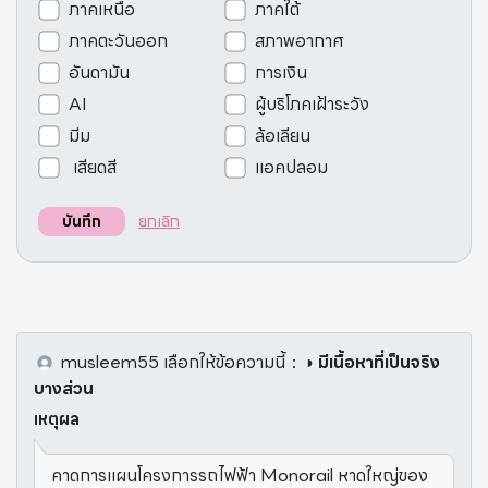
ภาคเหนือ
ภาคใต้
ภาคตะวันออก
สภาพอากาศ
อันดามัน
การเงิน
AI
ผู้บริโภคเฝ้าระวัง
มีม
ล้อเลียน
เสียดสี
แอคปลอม
ยกเลิก
บันทึก
musleem55
เลือกให้ข้อความนี้
：
◑ มีเนื้อหาที่เป็นจริง
บางส่วน
เหตุผล
คาดการแผนโครงการรถไฟฟ้า Monorail หาดใหญ่ของ