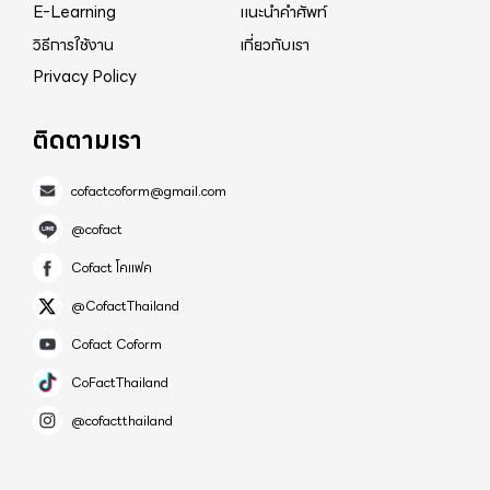
E-Learning
แนะนำคำศัพท์
วิธีการใช้งาน
เกี่ยวกับเรา
Privacy Policy
ติดตามเรา
cofactcoform@gmail.com
@cofact
Cofact โคแฟค
@CofactThailand
Cofact Coform
CoFactThailand
@cofactthailand