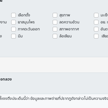
อย
เลือกตั้ง
สุขภาพ
มะเร็
มงาม
ยาสมุนไพร
ลดความอ้วน
อย. 
ภาคตะวันออก
สภาพอากาศ
อันด
ัง
มีม
ล้อเลียน
เสีย
่หลอกลวง
ึงประเด็นนี้ว่า ข้อมูลและภาพถ่ายที่ปรากฏดังกล่าวไม่เป็นความจริงตาม