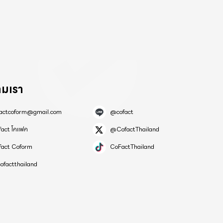
ามเรา
factcoform@gmail.com
@cofact
fact โคแฟค
@CofactThailand
fact Coform
CoFactThailand
ofactthailand