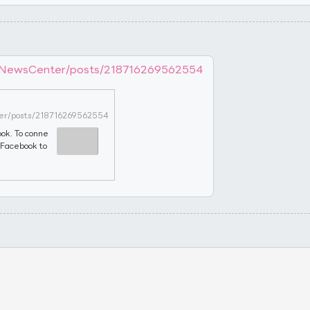
keNewsCenter/posts/218716269562554
er/posts/218716269562554
ok. To conne
 Facebook to
ebook. To co