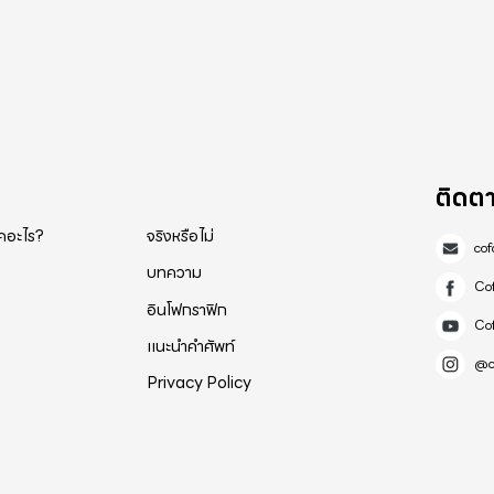
ติดต
็คอะไร?
จริงหรือไม่
co
บทความ
Co
อินโฟกราฟิก
Co
แนะนำคำศัพท์
@c
Privacy Policy