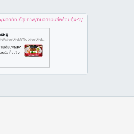
ิตภัณฑ์สุขภาพ/กินวิตามินซีพร้อมกุ้ง-2/
ารหนู
https://www.antifakenewscenter.com/%e0%b8%9c%e0%b8%a5%e0%b8%b4%e0%b8%95%e0%b8%a0%e0%b8%b1%e0%b8%93%e0%b8%91%e0%b9%8c%e0%b8%aa%e0%b8%b8%e0%b8%82%e0%b8%a0%e0%b8%b2%e0%b8%9e/%e0%b8%81%e0%b8%b4%e0%b8%99%e0%b8%a7%e0%b8%b4%e0%b8%95%e0%b8%b2%e0%b8%a1%e0%b8%b4%e0%b8%99%e0%b8%8b%e0%b8%b5%e0%b8%9e%e0%b8%a3%e0%b9%89%e0%b8%ad%e0%b8%a1%e0%b8%81%e0%b8%b8%e0%b9%89%e0%b8%87-2/
ห้ตายเฉียบพลันจา
อบข้อเท็จจริง
สาธารณสุข พ