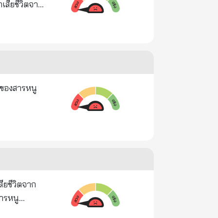
เสียชีวิตจาก
งรวดเร็วและ
การหลอดลม
ย
วัยใน
ับงง
ีแม้ว่าเธอจะ
ิษของสารหนู
นวนมากซึ่งมี
งว่าสารหนู
่เรียกว่า
นตับ, เนื้อ
องเส้นเลือด