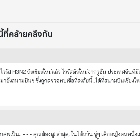
ที่คล้ายคลึงกัน
 ไวรัส H3N2 ถึงเชียงใหม่แล้ว ไวรัสตัวใหม่จากวูฮั่น ประเทศจีนที
ข้ามายังสนามบินฯ ซึ่งถูกตรวจพบเชื้อที่สงสัยนี้..ได้ที่สนามบินเชียง
ะมัดระวังภัยจากโรคร้ายแรงนี้ อีกทั้งให้มีการป้องกันการแพร่ระ
มัยพกพาติดตัวไปด้วย กระทรวงสาธารณะสุขแจ้งเตือนว่า: ไข้หวัดให
าความชุ่มชื้นของเยื่อเมือกลำคอ อย่าให้ลำคอแห้ง ดังนั้นห้ามทนก
ู่ร่างกายได้ เมื่อรู้สึกกระหายน้ำก็ดื่ม ไม่ต้องคำนึงหรือทนกระหาย
ด็กดื่ม 30-50 ซีซี ควรจะเตรียมน้ำไว้ใกล้มือพร้อมดื่ม ไม่จำเป็นต้อ
ละเว้นไปสถานที่ที่มีคนหนาแน่นชั่วคราว นั่งรถไฟฟ้าหรือรถโดยสาร
ู่ๆ เด็กหญิงคนหนึ่งเสียชีวิตจาก