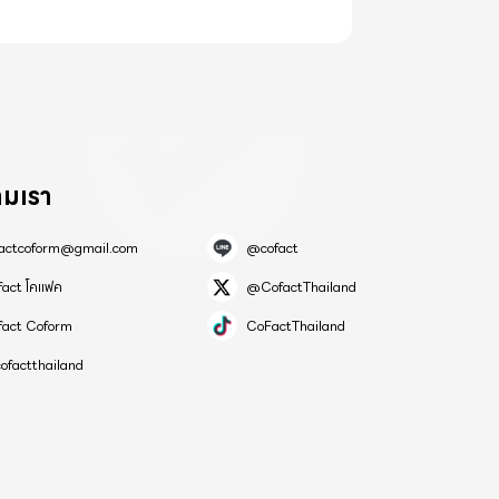
"วิตามินซี"
ามเรา
 สารหนูเพ
คือ (As05)
factcoform@gmail.com
@cofact
fact โคแฟค
@CofactThailand
fact Coform
CoFactThailand
การอุดตัน
ยาพิษและเสีย
ofactthailand
นทุเรียน รวม
บตัวคุณ!