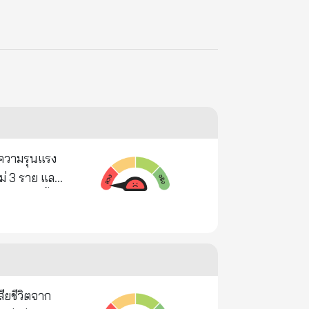
มีความรุนแรง
ใหม่ 3 ราย และ
บาดของเชื้อ
ญ่ครั้งนี้มี
ระหายน้ำ
แม้พักนึง
งดื่มมากๆ เอา
มวลชน ถ้า