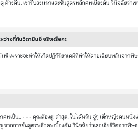
บประทานชั่วคราว กินวิตามินซีให้ครบถ้วน (โปรดแชร์ข้อความนี้ให้
ค้างคืน, เขารีบลงนรกและชันสูตรพลิกศพเบื้องต้น วินิจฉัยว่าเขา
บคุมโรคระบาดแจ้งถึงจุดเด่นของไข้หวัดใหญ่ดังนี้: 1 มีไข้ขึ้นอย่า
์ได้รับเชิญให้ช่วยในการสืบสวน ศาสตราจารย์ตรวจสอบสิ่งที่
จะเริ่มไอ และเป็นต่อเนื่องนาน 3 เด็กจะเป็นกันมาก 4 ผู้ใหญ่มีอา
าไม่ถึงครึ่งชั่วโมง ความลึกลับของการตายอย่างกะทันหันถูกเปิดเผ
บาดรุนแรง ขอให้ผู้ปกครองทุกท่านใส่ใจป้องกันทั้งเด็กและผู้สูง
ย และเขาก็ไม่ได้ถูกฆ่าตาย แต่ตายเพราะไม่รู้ “มันฆ่า” ทุกคนถึงก
รัว ขณะนี้เป็นระยะระบาดที่สูงสุด สะดวกก็ช่วยกันแชร์ครับ
าน "วิตามินซี" ทุกวันก่อนที่เขาจะเสีย
ะหว่างที่กินวิตามินซี จริงหรือคะ
งเยอะมากในมื้อเย็น ตัวกุ้งเองก็ไม่มีอะไรผิดปกติ ดังนั้นเธอสบายด
รงนี้! นักวิจัยจากมหาวิทยาลัยชิคาโก สหรัฐอเมริกา
ิตามินซี เพราะจะทำให้เกิดปฏิกิริยาเคมีที่ทำให้ตายเฉียบพลันจากพ
กนิ่ม เช่น กุ้ง มีสารประกอบสารหนูเพนตะโพแทสเซียมสารหนูจำ
แตสเซียมดั้งเดิมปลอดสารพิษ (สารหนูแอนไฮไดรด์ เรียกอีกอย่า
ยนเป็นสารหนูไตรโพแทสเซียมที่เป็นพิษ (สารหนูแอนไฮไดรด์) หรือที
บยั้งการทำงานของเมอร์แคปโตเมอร์ นอกจากนี้ยังทำให้เกิดไขมันใ
, ตับ, ไตและลำไส้, เนื้อร้ายของเซลล์เยื่อบุผิว และการขยายตัวข
ู่ๆ เด็กหญิงคนหนึ่งเสียชีวิตจาก
จ็ดเป็นเรื่องปกติ ดังนั้น; เพื่อเป็นการเตือนสติ ในขณะที่
ารหนู
ยในการสืบสวน ศาสตราจารย์ตรวจสอบสิ่งที่อยู่ในท้อง