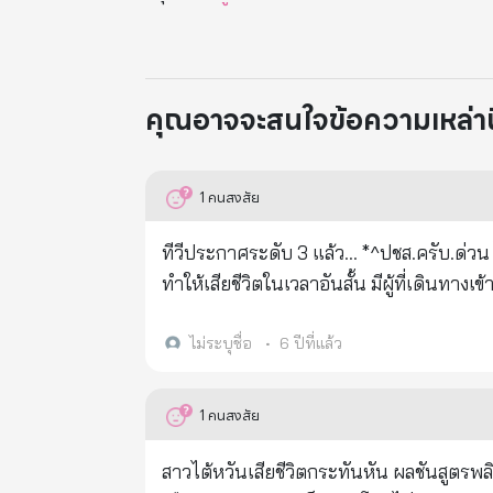
คุณอาจจะสนใจข้อความเหล่านี้
1
คนสงสัย
ทีวีประกาศระดับ 3 แล้ว... *^ปชส.ครับ.ด่วน
ทำให้เสียชีวิตในเวลาอันสั้น มีผู้ที่เดินทางเ
ได้ถูกนำตัวไปโรงพยาบาลแล้ว จึงขอช่วยกันร
ดังกล่าวนี้ด้วย..*ควรจัดเตรียมหน้ากากอนา
ไม่ระบุชื่อ
•
6 ปีที่แล้ว
ความร้ายแรงมาก มีวิธีป้องกันคือ ต้องรักษ
เพราะถ้าเยื่อเมือกลำคอแห้ง เชื้อโรคจะเข้าส
1
คนสงสัย
แต่ละครั้งให้ดื่มน้ำอุ่น 50-80 ซีซี สำหรับเ
แค่ทำให้เยื่อเมือกลำคอไม่แห้งเป็นใช้ได้ 
สาวไต้หวันเสียชีวิตกระทันหัน ผลชันสูตรพลิกศพเป็น.. - - - คุณต้องดู! ล่าสุด, ในไต้หวัน จ