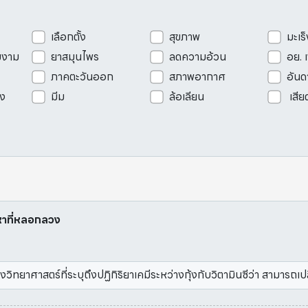
เลือกตั้ง
สุขภาพ
มะเร็
มงาม
ยาสมุนไพร
ลดความอ้วน
อย. 
ภาคตะวันออก
สภาพอากาศ
อันด
ัง
มีม
ล้อเลียน
เสีย
อหาที่หลอกลวง
าศาสตร์ที่ระบุถึงปฏิกิริยาเคมีระหว่างกุ้งกับวิตามินซีว่า สามารถเป