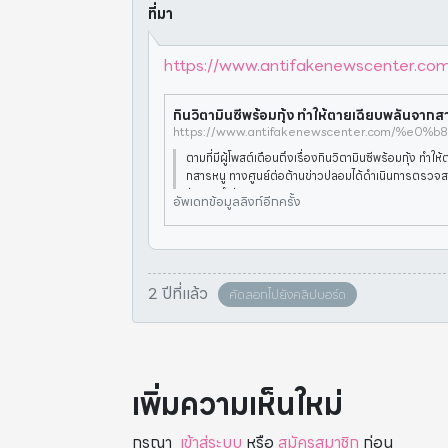
ที่มา
https://www.antifakenewscenter.com/ผล
กินวิตามินซีพร้อมกุ้ง ทำให้ตายเฉียบพลันจากส
ตามที่มีผู้โพสต์เตือนถึงเรื่องกินวิตามินซีพร้อมกุ้ง ทำใ
กสารหนู ทางศูนย์ต่อต้านข่าวปลอมได้ดำเนินการตรวจส
กับทางสำนักงานคณะกรรมการอาหารและยา กระทรวง
อัพเดทข้อมูลลิงก์อีกครั้ง
บว่าประเด็นดังก
2 ปีที่แล้ว
คัดลอกไปยังคลิปบอร์ด
เพิ่มความเห็นใหม่
กรุณา
เข้าสู่ระบบ
หรือ
สมัครสมาชิก
ก่อน