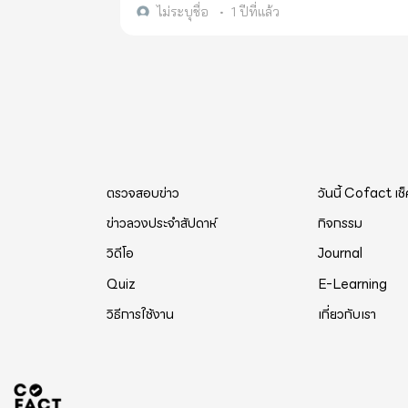
พิษ ทุเรียน+โคล่า=พิษ ทุเรียน+ไวน์ก็เทียบเท่ากับพิษในกรณีร้ายแรงถึงขั้นเสียชีวิตได้ ห้ามดื่มแอลกอฮอล์เป็นเวลา 8 ชั่วโมง
ของผู้ตายอย่างระมัดระวัง ในเวลาไม่ถึงครึ่งชั่วโม
ไม่ระบุชื่อ
•
1 ปีที่แล้ว
ก่อนและหลังรับประทานทุเรียน รวมทั้งไก่โชชู เป็ดขิง และอาหารท
“ผู้ตายไม่ได้ฆ่าตัวตาย และเขาก็ไม่ได้ถูกฆ่าตาย แต่ตายเพร
กับเพื่อนและญาติรอบตัวคุณ!
ถูกผลิตขึ้นในช่องท้องของผู้ตาย" ผู้ตายได้กิน "วิตามินซี" ทุกวันก่อนที่เขาจะเสียชีวิต นั่นไม่ใช่ปัญหาเลย ปัญหาคือเธอกินกุ้ง
เยอะมากในมื้อเย็น ตัวกุ้งเองก็ไม่มีอะไรผิดป
ไปพร้อมๆ กัน ปัญหาอยู่ตรงนี้! นักวิจัยจากมหาวิทยาลัยชิคาโก สหรัฐอเมริกา โดยค้นพบจากการทดลองแล้วว่า อาหาร
เปลือกนิ่ม เช่น กุ้ง มีสารประกอบสารหนูเพนตะโพแท
ร่างกายแล้ว ไม่มีผลเป็นพิษต่อร่างกาย แต่
ตรวจสอบข่าว
วันนี้ Cofact เช
นทาโปแตสเซียมดั้งเดิมปลอดสารพิษ (สารหน
เปลี่ยนเป็นสารหนูไตรโพแทสเซียมที่เป็นพิษ (สารหน
ข่าวลวงประจำสัปดาห์
กิจกรรม
(As203) นี่คือสิ่งที่คนทั่วไปเรียกว่าสารหนู! สารหนูมีฤทธิ์เป็นพิษต่อโปรโตพลาสซึม สามารถทำให้เส้นเลือดฝอยเป็นอัมพาต
วิดีโอ
Journal
ได้ ยับยั้งการทำงานของเมอร์แคปโตเมอร์ นอ
Quiz
E-Learning
ของหัวใจ, ตับ, ไตและลำไส้, เนื้อร้ายของเซ
วิธีการใช้งาน
เกี่ยวกับเรา
ชีวิต เลือดออกจากทวารทั้งเจ็ดเป็นเรื่องปกติ ดังนั้น; เพื่อเป็นการเตือนสติ ในขณะที่รับประทาน "วิตามินซี" ควรหลีกเลี่ยงก
ปัจจุบันเครื่องดื่มหลายชนิดมีวิตามินซี กุ้ง + วิตามินซี = พิษ ยาแก้หวัด + โค้ก = ยาพิษ ทุเรียน+โคล่า=พิษ ทุเรียน+ไวน์ก็
เทียบเท่ากับพิษในกรณีร้ายแรงถึงขั้นเสียชี