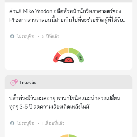
ด่วน‼ Mike Yeadon อดีตหัวหน้านักวิทยาศาสตร์ของ
Pfizer กล่าวว่าตอนนี้สายเกินไปที่จะช่วยชีวิตผู้ที่ได้รับ
การฉีดวัคซีน Covid-19 เขาขอเรียกร้องให้ผู้ที่ยังไม่ได้รับ
การฉีดสารพิษร้ายแรงนี้ ให้ต่อสู้เพื่อการดำรงอยู่ของ
ไม่ระบุชื่อ
•
5 ปีที่แล้ว
มนุษย์และชีวิตของลูกหลานในอนาคต นักภูมิคุ้มกัน
วิทยาที่ได้รับการยกย่องทั่วโลกกล่าวต่อไป....ถึง
กระบวนการ/แผนการ ที่จะฆ่าคนส่วนใหญ่ที่ยังมีชีวิตอยู่
ทันทีที่ได้รับการฉีดเข็ม แรกประมาณ 0.8% ของผู้คนที่
รับ จะเสียชีวิตภายใน 2 สัปดาห์. ผู้ที่ยังรอดชีวิต...มีจะ
1
คนสงสัย
อายุขัยโดยเฉลี่ย 2 ปี แต่จะลดลงเรื่อยๆเมื่อ ฉีดเสริม(เข็ม
ต่อๆมา) หรือ ฉีด "บูสเตอร์ * ทุกครั้ง วัคซีนเสริม...อยู่ใน
ปลั๊กพ่วงมีวันหมดอายุ พานาโซนิคแนะนำควรเปลี่ยน
ระหว่างการพัฒนาเพื่อทำให้เกิดความเสื่อมโทรมของ
ทุกๆ 3-5 ปี ลดความเสี่ยงเกิดเพลิงไหม้
อวัยวะอย่างเฉพาะเจาะจง เช่น หัวใจ ปอด และสมอง ...
ด้วยความคุ้นเคยอย่างใกล้ชิดกับการทำงานและเป้า
ไม่ระบุชื่อ
•
1 เดือนที่แล้ว
หมายของการวิจัยและพัฒนาของยักษ์ใหญ่ด้าน