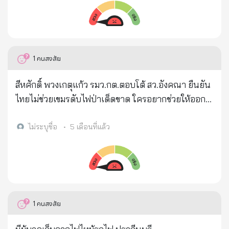
ชี้แจงว่า คลิปที่มีการเผยแพร่ต่อ ๆ กันดังกล่าว เป็นเพียง
การแสดงเท่านั้น เพราะหากถูกไฟดูดจริง จะต้องมีการ
สะบัดมือที่จับโทรศัพท์ หรือร่างกายต้องกระตุกจากการ
โดนไฟช็อต รวมทั้งกระแสไฟจะต้องครบวงจรก่อน ซึ่งไม่
1
คนสงสัย
ต้องรอถึงขั้นดื่มน้ำก็สามารถที่จะโดนไฟดูดได้แล้ว . ทั้งนี้
การเสียชีวิตโดยที่มีกระแสไฟวิ่งเข้าหัวใจหลังจากดื่มน้ำ
สีหศักดิ์ พวงเกตุแก้ว รมว.กต.ตอบโต้ สว.อังคณา ยืนยัน
ขณะชาร์จโทรศัพท์นั้น ไม่เกี่ยวข้องกันแต่อย่างใด ซึ่ง
ไทยไม่ช่วยเขมรดับไฟป่าเด็ดขาด ใครอยากช่วยให้ออก
การเสียชีวิตดังกล่าวจะเกี่ยวข้องกับวัสดุที่มีแรงดันไฟฟ้า
เงินเอง
มาอยู่ใกล้กับอวัยวะในร่างกายที่ค่อนข้างบอบบาง เช่น หู
ไม่ระบุชื่อ
•
5 เดือนที่แล้ว
แก้ม เป็นต้น . ดังนั้นขอให้ประชาชนอย่าหลงเชื่อข้อมูลดัง
กล่าว และขอความร่วมมือไม่ส่งหรือแชร์ข้อมูลต่อในช่อง
ทางสื่อสังคมออนไลน์ต่าง ๆ และเพื่อให้ประชาชนได้รับ
ข้อมูลข่าวสารจากศูนย์เทคโนโลยีอิเล็กทรอนิกส์และ
คอมพิวเตอร์แห่งชาติ (เนคเทค-สวทช.) กระทรวงการ
1
คนสงสัย
อุดมศึกษา วิทยาศาสตร์ วิจัยและนวัตกรรม สามารถ
ติดตามได้ที่เว็บไซต์ https://www.nectec.or.th/ หรือ