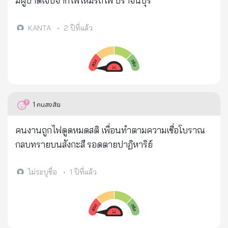
มีผู้บาดเจ็บจากไฟไหม้รถไฟ ปราจีนบุรี
โทร. 02-564-6900 . บทสรุปของเรื่องนี้คือ : การเสีย
ชีวิตโดยที่มีกระแสไฟวิ่งเข้าหัวใจหลังจากดื่มน้ำขณะ
KANTA
•
2 ปีที่แล้ว
ชาร์จโทรศัพท์นั้น ไม่เกี่ยวข้องกันแต่อย่างใด ซึ่งการเสีย
ชีวิตดังกล่าวจะเกี่ยวข้องกับวัสดุที่มีแรงดันไฟฟ้ามาอยู่
ใกล้กับอวัยวะในร่างกายที่ค่อนข้างบอบบาง เช่น หู แก้ม
เป็นต้น . หน่วยงานที่ตรวจสอบ : ศูนย์เทคโนโลยี
อิเล็กทรอนิกส์และคอมพิวเตอร์แห่งชาติ (เนคเทค-
1
คนสงสัย
สวทช.) กระทรวงการอุดมศึกษา วิทยาศาสตร์ วิจัยและ
นวัตกรรม
คนงานถูกไฟดูดหมดสติ เพื่อนทำตามความเชื่อโบราณ
กลบทรายบนสังกะสี รอดตายปาฏิหาริย์
ไม่ระบุชื่อ
•
1 ปีที่แล้ว