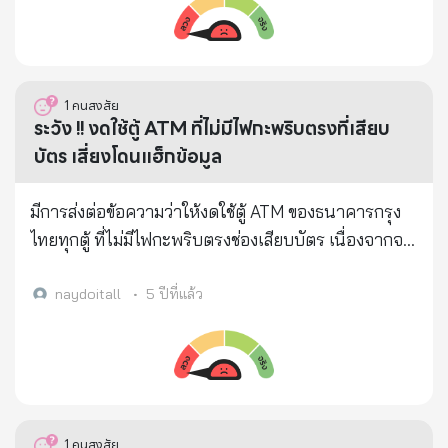
เภสัชกรรม..ไฟเซอร์เป็นเวลา 2 ทศวรรษ ศาสตราจารย์
Yeadon กล่าวว่าเป้าหมายสุดท้ายของปัจจุบันของการฉีด
วัคซีน..อาจเป็นเพียงเหตุการณ์การลดจำนวน
ประชากร..ซึ่งจะทำให้สงครามโลกทั้งหมดที่รวมกันดู
1
คนสงสัย
เหมือนเป็นเพียงการสร้างมิกกี้เมาส์ 'หลายพันล้านคนได้
ระวัง !! งดใช้ตู้ ATM ที่ไม่มีไฟกะพริบตรงที่เสียบ
รับผลร้ายไปแล้ว... ความตายและเจ็บปวดรวดร้าว ที่
บัตร เสี่ยงโดนแฮ็กข้อมูล
เปลี่ยนแปลงไม่ได้ ผู้ที่ได้รับการฉีดแต่ละคนจะต้องเสีย
ชีวิตก่อนวัยอันควรอย่างแน่นอน และ 3 ปีเป็นการ
มีการส่งต่อข้อความว่าให้งดใช้ตู้ ATM ของธนาคารกรุง
ประมาณที่เมตตาแล้วสำหรับระยะเวลาที่พวกเขาคาด
ไทยทุกตู้ ที่ไม่มีไฟกะพริบตรงช่องเสียบบัตร เนื่องจากจะ
หวังว่าจะมีชีวิตอยู่ "
โดนแฮ็กข้อมูล
https://www.lifesitenews.com/news/exclusive-
naydoitall
•
5 ปีที่แล้ว
former-pfizer-vp-your-government-is-lying-to-
you-in-a-way-that-could-lead-to-your-death
1
คนสงสัย