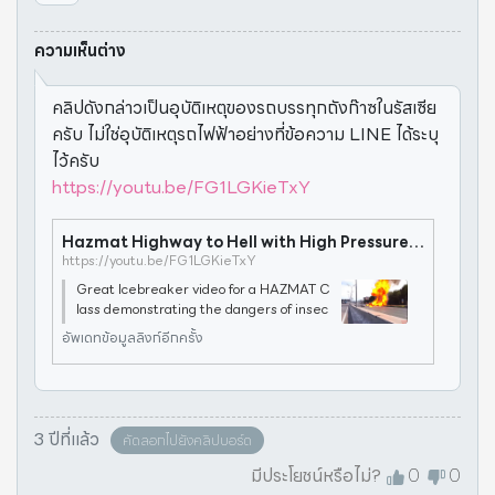
ความเห็นต่าง
คลิปดังกล่าวเป็นอุบัติเหตุของรถบรรทุกถังก๊าซในรัสเซีย
ครับ ไม่ใช่อุบัติเหตุรถไฟฟ้าอย่างที่ข้อความ LINE ได้ระบุ
ไว้ครับ
https://youtu.be/FG1LGKieTxY
Hazmat Highway to Hell with High Pressure Gas Cylinders (No Music)
https://youtu.be/FG1LGKieTxY
Great Icebreaker video for a HAZMAT C
lass demonstrating the dangers of insec
ure high pressure cylinders in a highway
อัพเดทข้อมูลลิงก์อีกครั้ง
accident. This was an accident that occu
rred in Russia. Russians have dashcams
in o
3 ปีที่แล้ว
คัดลอกไปยังคลิปบอร์ด
มีประโยชน์หรือไม่?
0
0