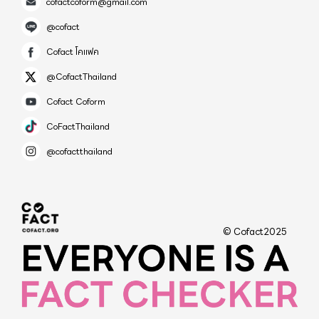
cofactcoform@gmail.com
@cofact
Cofact โคแฟค
@CofactThailand
Cofact Coform
CoFactThailand
@cofactthailand
© Cofact2025