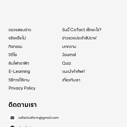
ตรวจสอบข่าว
วันนี้ Cofact เช็คอะไร?
จริงหรือไม่
ข่าวลวงประจำสัปดาห์
กิจกรรม
บทความ
วิดีโอ
Journal
อินโฟกราฟิก
Quiz
E-Learning
แนะนำคำศัพท์
วิธีการใช้งาน
เกี่ยวกับเรา
Privacy Policy
ติดตามเรา
cofactcoform@gmail.com